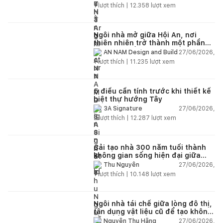
1
lượt thích |
12.358
lượt xem
Ngôi nhà mở giữa Hội An, nơi
thiên nhiên trở thành một phần
của cuộc sống
27/06/2026,
AN NAM Design and Build
1
lượt thích |
11.235
lượt xem
5 điều cần tính trước khi thiết kế
biệt thự hướng Tây
27/06/2026,
3A Signature
2
lượt thích |
12.287
lượt xem
Cải tạo nhà 300 năm tuổi thành
không gian sống hiện đại giữa
thiên nhiên
27/06/2026,
Thu Nguyễn
1
lượt thích |
10.148
lượt xem
Ngôi nhà tái chế giữa lòng đô thị,
tận dụng vật liệu cũ để tạo không
gian sống linh hoạt
27/06/2026,
Nguyễn Thu Hằng