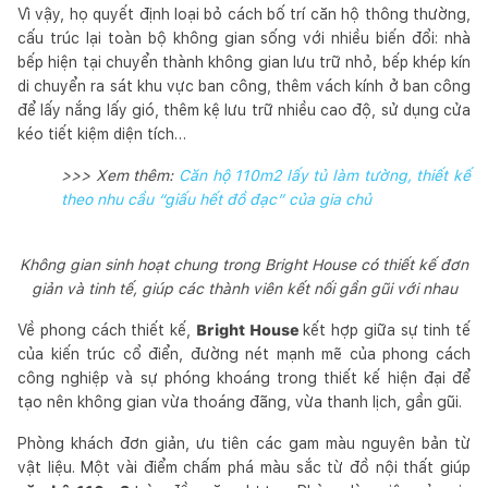
Vì vậy, họ quyết định loại bỏ cách bố trí căn hộ thông thường,
cấu trúc lại toàn bộ không gian sống với nhiều biến đổi: nhà
bếp hiện tại chuyển thành không gian lưu trữ nhỏ, bếp khép kín
di chuyển ra sát khu vực ban công, thêm vách kính ở ban công
để lấy nắng lấy gió, thêm kệ lưu trữ nhiều cao độ, sử dụng cửa
kéo tiết kiệm diện tích…
>>> Xem thêm:
Căn hộ 110m2 lấy tủ làm tường, thiết kế
theo nhu cầu “giấu hết đồ đạc” của gia chủ
Không gian sinh hoạt chung trong Bright House có thiết kế đơn
giản và tinh tế, giúp các thành viên kết nối gần gũi với nhau
Về phong cách thiết kế,
Bright House
kết hợp giữa sự tinh tế
của kiến trúc cổ điển, đường nét mạnh mẽ của phong cách
công nghiệp và sự phóng khoáng trong thiết kế hiện đại để
tạo nên không gian vừa thoáng đãng, vừa thanh lịch, gần gũi.
Phòng khách đơn giản, ưu tiên các gam màu nguyên bản từ
vật liệu. Một vài điểm chấm phá màu sắc từ đồ nội thất giúp