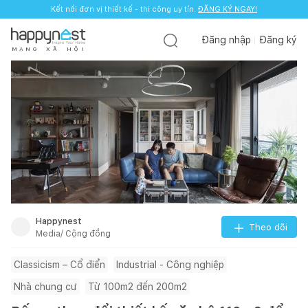
Kết nối đơn vị thiết kế - thi công uy tín.
ĐĂNG KÝ NGAY!
Đăng nhập
Đăng ký
M
Ạ
N
G
X
Ã
H
Ộ
I
Happynest
Theo dõi
Media/ Cộng đồng
Classicism – Cổ điển
Industrial - Công nghiệp
Nhà chung cư
Từ 100m2 đến 200m2