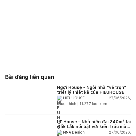
Bài đăng liên quan
Ngơi House - Ngôi nhà "vẽ trọn"
triết lý thiết kế của HIEUHOUSE
27/06/2026,
HIEUHOUSE
3
lượt thích |
11.277
lượt xem
LT House – Nhà hiện đại 340m² tại
Đắk Lắk nổi bật với kiến trúc mở
và hệ sân vườn kết nối thiên
27/06/2026,
NNA Design