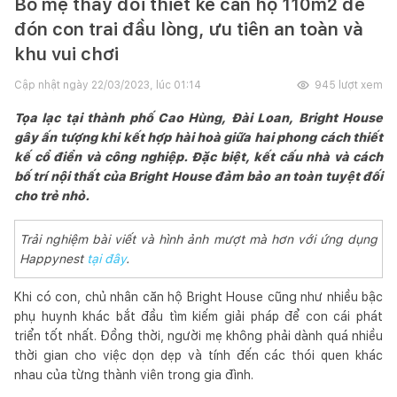
Bố mẹ thay đổi thiết kế căn hộ 110m2 để
đón con trai đầu lòng, ưu tiên an toàn và
khu vui chơi
Cập nhật ngày
22/03/2023, lúc 01:14
945
lượt xem
Tọa lạc tại thành phố Cao Hùng, Đài Loan, Bright House
gây ấn tượng khi kết hợp hài hoà giữa hai phong cách thiết
kế cổ điển và công nghiệp. Đặc biệt, kết cấu nhà và cách
bố trí nội thất của Bright House đảm bảo an toàn tuyệt đối
cho trẻ nhỏ.
Trải nghiệm bài viết và hình ảnh mượt mà hơn với ứng dụng
Happynest
tại đây
.
Khi có con, chủ nhân căn hộ Bright House cũng như nhiều bậc
phụ huynh khác bắt đầu tìm kiếm giải pháp để con cái phát
triển tốt nhất. Đồng thời, người mẹ không phải dành quá nhiều
thời gian cho việc dọn dẹp và tính đến các thói quen khác
nhau của từng thành viên trong gia đình.