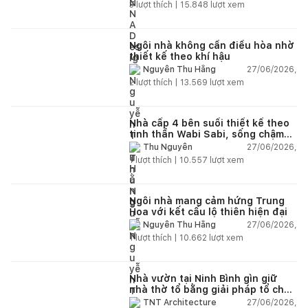
nhiên
3
lượt thích |
15.848
lượt xem
Ngôi nhà không cần điều hòa nhờ
thiết kế theo khí hậu
27/06/2026,
Nguyễn Thu Hằng
2
lượt thích |
13.569
lượt xem
Nhà cấp 4 bên suối thiết kế theo
tinh thần Wabi Sabi, sống chậm
giữa thiên nhiên
27/06/2026,
Thu Nguyễn
1
lượt thích |
10.557
lượt xem
Ngôi nhà mang cảm hứng Trung
Hoa với kết cấu lộ thiên hiện đại
27/06/2026,
Nguyễn Thu Hằng
1
lượt thích |
10.662
lượt xem
Nhà vườn tại Ninh Bình gìn giữ
nhà thờ tổ bằng giải pháp tổ chức
lại không gian
27/06/2026,
TNT Architecture