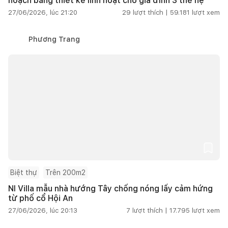
hoạch bằng thiết kế linh hoạt cho gia đình 3 thế hệ
27/06/2026, lúc 21:20
29
lượt thích |
59.181
lượt xem
Phương Trang
Biệt thự
Trên 200m2
NI Villa mẫu nhà hướng Tây chống nóng lấy cảm hứng
từ phố cổ Hội An
27/06/2026, lúc 20:13
7
lượt thích |
17.795
lượt xem