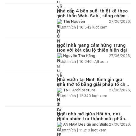
Nhà cấp 4 bên suối thiết kế theo
tinh thần Wabi Sabi, sống chậm
giữa thiên nhiên
27/06/2026,
Thu Nguyễn
1
lượt thích |
10.542
lượt xem
Ngôi nhà mang cảm hứng Trung
Hoa với kết cấu lộ thiên hiện đại
27/06/2026,
Nguyễn Thu Hằng
1
lượt thích |
10.646
lượt xem
Nhà vườn tại Ninh Bình gìn giữ
nhà thờ tổ bằng giải pháp tổ chức
lại không gian
27/06/2026,
TNT Architecture
1
lượt thích |
12.340
lượt xem
Ngôi nhà mở giữa Hội An, nơi
thiên nhiên trở thành một phần
của cuộc sống
27/06/2026,
AN NAM Design and Build
1
lượt thích |
11.218
lượt xem