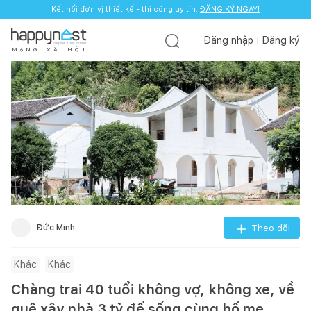
Kết nối đơn vị thiết kế - thi công uy tín.
ĐĂNG KÝ NGAY!
Đăng nhập
Đăng ký
M
Ạ
N
G
X
Ã
H
Ộ
I
Đức Minh
Theo dõi
Khác
Khác
Chàng trai 40 tuổi không vợ, không xe, về
quê xây nhà 3 tỷ để sống cùng bố mẹ