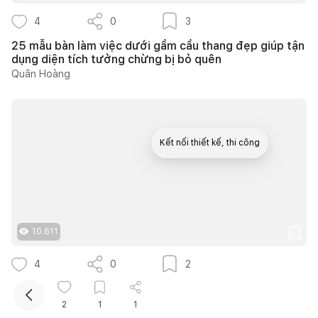
4
0
3
25 mẫu bàn làm việc dưới gầm cầu thang đẹp giúp tận
dụng diện tích tưởng chừng bị bỏ quên
Quân Hoàng
Kết nối thiết kế, thi công
10.611
4
0
2
30 mẫu bàn làm việc trong phòng ngủ đẹp với nhiều
cách bố trí thông minh cho mọi diện tích
2
1
1
Phương Trang