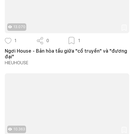
13.070
1
0
1
Ngơi House - Bản hòa tấu giữa "cổ truyền" và "đương
đại"
HIEUHOUSE
10.363