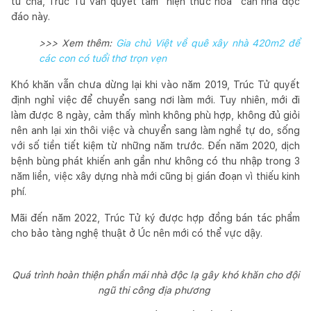
từ cha, Trúc Tử vẫn quyết tâm “hiện thức hóa” căn nhà độc
đáo này.
>>> Xem thêm:
Gia chủ Việt về quê xây nhà 420m2 để
các con có tuổi thơ trọn vẹn
Khó khăn vẫn chưa dừng lại khi vào năm 2019, Trúc Tử quyết
định nghỉ việc để chuyển sang nơi làm mới. Tuy nhiên, mới đi
làm được 8 ngày, cảm thấy mình không phù hợp, không đủ giỏi
nên anh lại xin thôi việc và chuyển sang làm nghề tự do, sống
với số tiền tiết kiệm từ những năm trước. Đến năm 2020, dịch
bệnh bùng phát khiến anh gần như không có thu nhập trong 3
năm liền, việc xây dựng nhà mới cũng bị gián đoạn vì thiếu kinh
phí.
Mãi đến năm 2022, Trúc Tử ký được hợp đồng bán tác phẩm
cho bảo tàng nghệ thuật ở Úc nên mới có thể vực dậy.
Quá trình hoàn thiện phần mái nhà độc lạ gây khó khăn cho đội
ngũ thi công địa phương