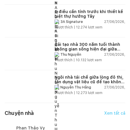
5 điều cần tính trước khi thiết kế
biệt thự hướng Tây
27/06/2026,
3A Signature
2
lượt thích |
12.274
lượt xem
Cải tạo nhà 300 năm tuổi thành
không gian sống hiện đại giữa
thiên nhiên
27/06/2026,
Thu Nguyễn
1
lượt thích |
10.132
lượt xem
Ngôi nhà tái chế giữa lòng đô thị,
tận dụng vật liệu cũ để tạo không
gian sống linh hoạt
27/06/2026,
Nguyễn Thu Hằng
2
lượt thích |
12.273
lượt xem
Chuyện nhà
Xem tất cả
Phan Thảo Vy