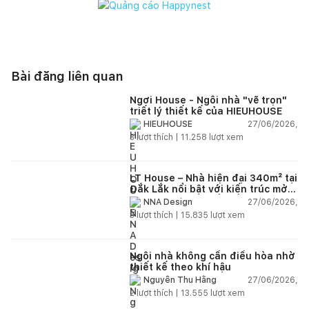
Bài đăng liên quan
Ngơi House - Ngôi nhà "vẽ trọn"
triết lý thiết kế của HIEUHOUSE
27/06/2026,
HIEUHOUSE
3
lượt thích |
11.258
lượt xem
LT House – Nhà hiện đại 340m² tại
Đắk Lắk nổi bật với kiến trúc mở
và hệ sân vườn kết nối thiên
27/06/2026,
NNA Design
nhiên
3
lượt thích |
15.835
lượt xem
Ngôi nhà không cần điều hòa nhờ
thiết kế theo khí hậu
27/06/2026,
Nguyễn Thu Hằng
2
lượt thích |
13.555
lượt xem