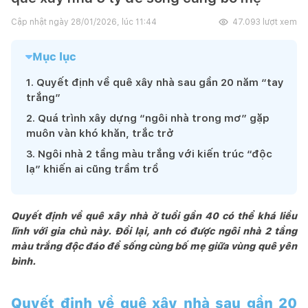
Cập nhật ngày
28/01/2026, lúc 11:44
47.093
lượt xem
Mục lục
1
.
Quyết định về quê xây nhà sau gần 20 năm “tay
trắng”
2
.
Quá trình xây dựng “ngôi nhà trong mơ” gặp
muôn vàn khó khăn, trắc trở
3
.
Ngôi nhà 2 tầng màu trắng với kiến trúc “độc
lạ” khiến ai cũng trầm trồ
Quyết định về quê xây nhà ở tuổi gần 40 có thể khá liều
lĩnh với gia chủ này. Đổi lại, anh có được ngôi nhà 2 tầng
màu trắng độc đáo để sống cùng bố mẹ giữa vùng quê yên
bình.
Quyết định về quê xây nhà sau gần 20