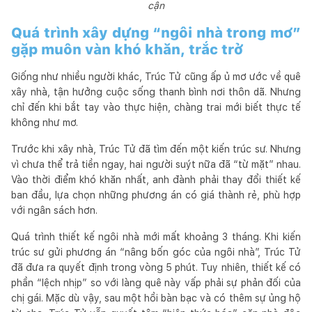
cận
Quá trình xây dựng “ngôi nhà trong mơ”
gặp muôn vàn khó khăn, trắc trở
Giống như nhiều người khác, Trúc Tử cũng ấp ủ mơ ước về quê
xây nhà, tận hưởng cuộc sống thanh bình nơi thôn dã. Nhưng
chỉ đến khi bắt tay vào thực hiện, chàng trai mới biết thực tế
không như mơ.
Trước khi xây nhà, Trúc Tử đã tìm đến một kiến trúc sư. Nhưng
vì chưa thể trả tiền ngay, hai người suýt nữa đã “từ mặt” nhau.
Vào thời điểm khó khăn nhất, anh đành phải thay đổi thiết kế
ban đầu, lựa chọn những phương án có giá thành rẻ, phù hợp
với ngân sách hơn.
Quá trình thiết kế ngôi nhà mới mất khoảng 3 tháng. Khi kiến
trúc sư gửi phương án “nâng bốn góc của ngôi nhà”, Trúc Tử
đã đưa ra quyết định trong vòng 5 phút. Tuy nhiên, thiết kế có
phần “lệch nhịp” so với làng quê này vấp phải sự phản đối của
chị gái. Mặc dù vậy, sau một hồi bàn bạc và có thêm sự ủng hộ