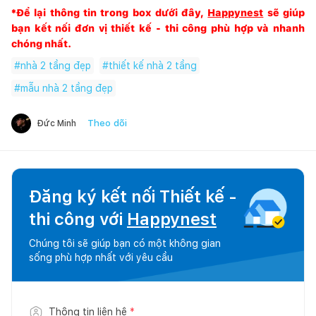
*Để lại thông tin trong box dưới đây,
Happynest
sẽ giúp
bạn kết nối đơn vị thiết kế - thi công phù hợp và nhanh
chóng nhất.
#
nhà 2 tầng đẹp
#
thiết kế nhà 2 tầng
#
mẫu nhà 2 tầng đẹp
Theo dõi
Đức Minh
Đăng ký kết nối Thiết kế -
thi công với
Happynest
Chúng tôi sẽ giúp bạn có một không gian
sống phù hợp nhất với yêu cầu
Thông tin liên hệ
*