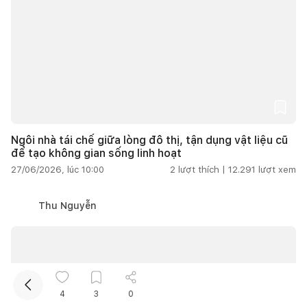
Kết nối thiết kế, thi công
Ngôi nhà tái chế giữa lòng đô thị, tận dụng vật liệu cũ
để tạo không gian sống linh hoạt
27/06/2026, lúc 10:00
2
lượt thích |
12.291
lượt xem
Thu Nguyễn
4
3
0