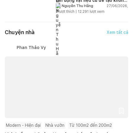
tận dụng vật liệu cũ để tạo không
gian sống linh hoạt
27/06/2026,
Nguyễn Thu Hằng
2
lượt thích |
12.291
lượt xem
Chuyện nhà
Xem tất cả
Phan Thảo Vy
Modern - Hiện đại
Nhà vườn
Từ 100m2 đến 200m2