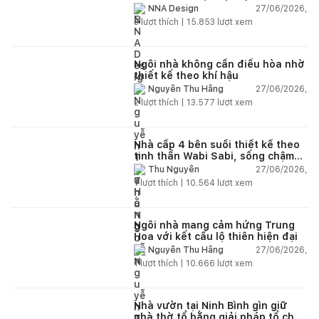
và hệ sân vườn kết nối thiên
27/06/2026,
NNA Design
nhiên
3
lượt thích |
15.853
lượt xem
Ngôi nhà không cần điều hòa nhờ
thiết kế theo khí hậu
27/06/2026,
Nguyễn Thu Hằng
2
lượt thích |
13.577
lượt xem
Nhà cấp 4 bên suối thiết kế theo
tinh thần Wabi Sabi, sống chậm
giữa thiên nhiên
27/06/2026,
Thu Nguyễn
1
lượt thích |
10.564
lượt xem
Ngôi nhà mang cảm hứng Trung
Hoa với kết cấu lộ thiên hiện đại
27/06/2026,
Nguyễn Thu Hằng
1
lượt thích |
10.666
lượt xem
Nhà vườn tại Ninh Bình gìn giữ
nhà thờ tổ bằng giải pháp tổ chức