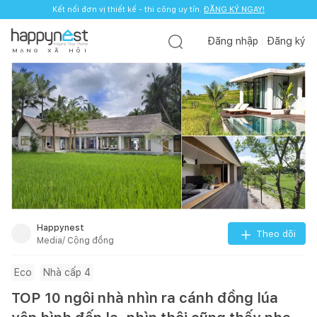
Kết nối đơn vị thiết kế - thi công uy tín.
ĐĂNG KÝ NGAY!
Đăng nhập
Đăng ký
M
Ạ
N
G
X
Ã
H
Ộ
I
Happynest
Theo dõi
Media/ Cộng đồng
Eco
Nhà cấp 4
TOP 10 ngôi nhà nhìn ra cánh đồng lúa