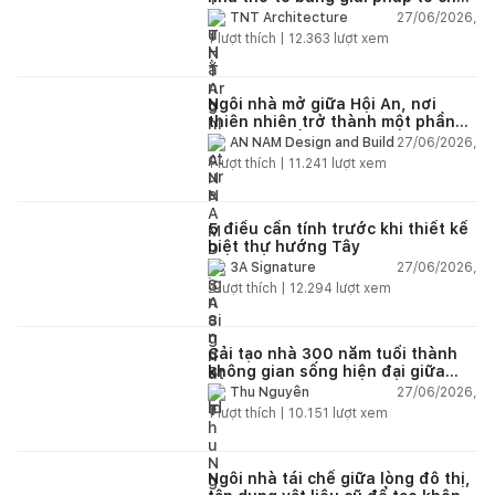
lại không gian
27/06/2026,
TNT Architecture
1
lượt thích |
12.363
lượt xem
Ngôi nhà mở giữa Hội An, nơi
thiên nhiên trở thành một phần
của cuộc sống
27/06/2026,
AN NAM Design and Build
1
lượt thích |
11.241
lượt xem
5 điều cần tính trước khi thiết kế
biệt thự hướng Tây
27/06/2026,
3A Signature
2
lượt thích |
12.294
lượt xem
Cải tạo nhà 300 năm tuổi thành
không gian sống hiện đại giữa
thiên nhiên
27/06/2026,
Thu Nguyễn
1
lượt thích |
10.151
lượt xem
Ngôi nhà tái chế giữa lòng đô thị,