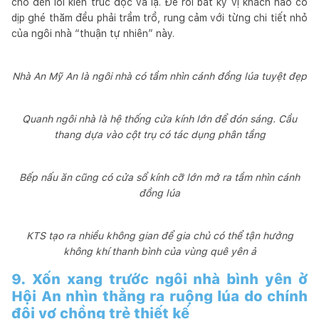
cho đến lối kiến trúc độc và lạ. Để rồi bất kỳ vị khách nào có
dịp ghé thăm đều phải trầm trồ, rung cảm với từng chi tiết nhỏ
của ngôi nhà “thuận tự nhiên” này.
Nhà An Mỹ An là ngôi nhà có tầm nhìn cánh đồng lúa tuyệt đẹp
Quanh ngôi nhà là hệ thống cửa kính lớn để đón sáng. Cầu
thang dựa vào cột trụ có tác dụng phân tầng
Bếp nấu ăn cũng có cửa sổ kính cỡ lớn mở ra tầm nhìn cánh
đồng lúa
KTS tạo ra nhiều không gian để gia chủ có thể tận hưởng
không khí thanh bình của vùng quê yên ả
9. Xốn xang trước ngôi nhà bình yên ở
Hội An nhìn thẳng ra ruộng lúa do chính
đôi vợ chồng trẻ thiết kế