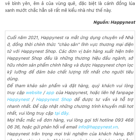
vẻ bình yên, êm ả của vùng quê, đặc biệt là cánh đồng lúa
xanh mướt chắc hẳn sẽ rất mê kiểu nhà như thế này.
Nguồn: Happynest
Cuối năm 2021, Happynest ra mắt ứng dụng chuyên về Nhà
ở, đồng thời chính thức "chào sân" lĩnh vực thương mại điện
tử với Happynest Shop. Các đơn vị bán hàng xuất hiện trên
Happynest Shop đều là những thương hiệu đầu ngành, sở
hữu nhóm sản phẩm chính hãng và được Happynest chọn lọc
kỹ lưỡng để đảm bảo chất lượng tốt nhất cho người tiêu
dùng.
Để tham khảo sản phẩm và đặt hàng, quý khách vui lòng
truy cập
website
/
app
của Happynest, hoặc liên hệ fanpage
Happynest
/
Happynest Shop
để được tư vấn và hỗ trợ
nhanh nhất. Để cập nhật những chương trình khuyến mãi hot
nhất, vui lòng truy cập
tại đây.
Mọi thắc mắc về đơn hàng, vui lòng gọi tới hotline 093 468
06 36, hoặc gửi phản hồi về email
info@happynest.vn
.
Happynest trân trọng mọi trải nghiệm của khách hàng. Bởi