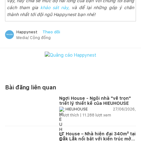
vậy, hãy chia sẻ mức độ hài lòng của bạn với chúng tôi bằng
cách tham gia
khảo sát này,
và để lại những góp ý chân
thành nhất tới đội ngũ Happynest bạn nhé!
Theo dõi
Happynest
Media/ Cộng đồng
Bài đăng liên quan
Ngơi House - Ngôi nhà "vẽ trọn"
triết lý thiết kế của HIEUHOUSE
27/06/2026,
HIEUHOUSE
3
lượt thích |
11.288
lượt xem
LT House – Nhà hiện đại 340m² tại
Đắk Lắk nổi bật với kiến trúc mở