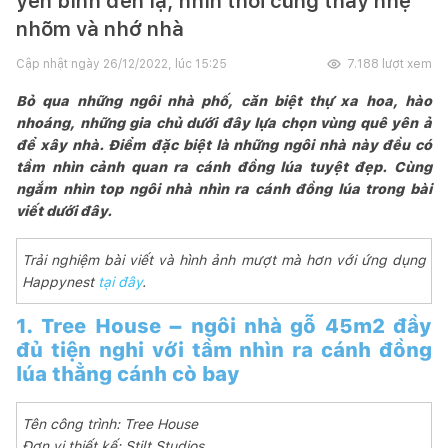
yên bình đến lạ, nhìn thôi cũng thấy nhẹ
nhõm và nhớ nhà
Cập nhật ngày
26/12/2022, lúc 15:25
7.188
lượt xem
Bỏ qua những ngôi nhà phố, căn biệt thự xa hoa, hào
nhoáng, những gia chủ dưới đây lựa chọn vùng quê yên ả
để xây nhà. Điểm đặc biệt là những ngôi nhà này đều có
tầm nhìn cảnh quan ra cánh đồng lúa tuyệt đẹp. Cùng
ngắm nhìn top ngôi nhà nhìn ra cánh đồng lúa trong bài
viết dưới đây.
Trải nghiệm bài viết và hình ảnh mượt mà hơn với ứng dụng
Happynest
tại đây
.
1. Tree House – ngôi nhà gỗ 45m2 đầy
đủ tiện nghi với tầm nhìn ra cánh đồng
lúa thẳng cánh cò bay
Tên công trình: Tree House
Đơn vị thiết kế: Stilt Studios