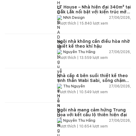
LT House – Nhà hiện đại 340m² tại
Đắk Lắk nổi bật với kiến trúc mở
và hệ sân vườn kết nối thiên
27/06/2026,
NNA Design
nhiên
3
lượt thích |
15.840
lượt xem
Ngôi nhà không cần điều hòa nhờ
thiết kế theo khí hậu
27/06/2026,
Nguyễn Thu Hằng
2
lượt thích |
13.559
lượt xem
Nhà cấp 4 bên suối thiết kế theo
tinh thần Wabi Sabi, sống chậm
giữa thiên nhiên
27/06/2026,
Thu Nguyễn
1
lượt thích |
10.549
lượt xem
Ngôi nhà mang cảm hứng Trung
Hoa với kết cấu lộ thiên hiện đại
27/06/2026,
Nguyễn Thu Hằng
1
lượt thích |
10.654
lượt xem