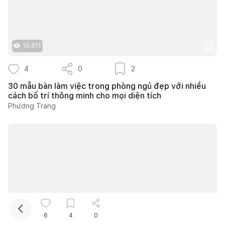
10.611
4
0
2
30 mẫu bàn làm việc trong phòng ngủ đẹp với nhiều
cách bố trí thông minh cho mọi diện tích
Kết nối thiết kế, thi công
Phương Trang
Mua sắm hoàn thiện nhà
6
4
0
43.298