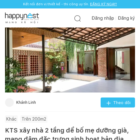
Kết nối đơn vị thiết kế - thi công uy tín.
ĐĂNG KÝ NGAY!
Đăng nhập
Đăng ký
M
Ạ
N
G
X
Ã
H
Ộ
I
Khánh Linh
Theo dõi
Khác
Trên 200m2
KTS xây nhà 2 tầng để bố mẹ dưỡng già,
mang đậm đặc trưng sinh hoạt bản địa