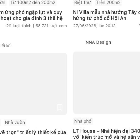
ườn
Từ 100m2 đến 200m2
Biệt thự
Trên 200m2
m ứng phó ngập lụt và quy
NI Villa mẫu nhà hướng Tây
 hoạt cho gia đình 3 thế hệ
hứng từ phố cổ Hội An
29
lượt thích |
58.731
lượt xem
27/06/2026, lúc 20:13
NNA Design
iết kế
Nhà phố
Nhà vườn
LT House – Nhà hiện đại 340
ẽ trọn" triết lý thiết kế của
với kiến trúc mở và hệ sân 