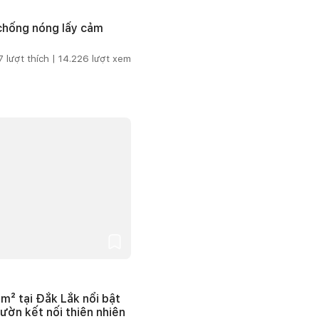
 chống nóng lấy cảm
7
lượt thích |
14.226
lượt xem
m² tại Đắk Lắk nổi bật
vườn kết nối thiên nhiên