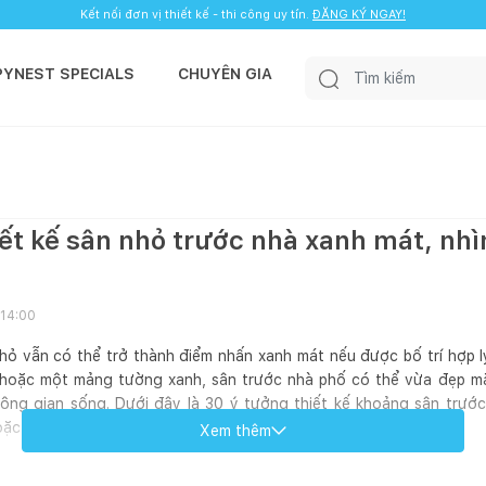
Kết nối đơn vị thiết kế - thi công uy tín.
ĐĂNG KÝ NGAY!
PYNEST SPECIALS
CHUYÊN GIA
ết kế sân nhỏ trước nhà xanh mát, nhì
 14:00
ỏ vẫn có thể trở thành điểm nhấn xanh mát nếu được bố trí hợp lý
 đá hoặc một mảng tường xanh, sân trước nhà phố có thể vừa đẹp 
hông gian sống. Dưới đây là 30 ý tưởng thiết kế khoảng sân trướ
 hoặc làm mới sân vườn trong năm 2026.
Xem thêm
nhà nhỏ có thể làm gì để đẹp và thoáng hơn