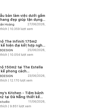
ẫu bàn làm việc dưới gầm
thang đẹp giúp tận dụng
 tích tưởng chừng bị bỏ
27/06/2026,
ân Hoàng
n
 thích |
10.359
lượt xem
hộ The Infiniti 175m2
t kế hiện đại kết hợp nghệ
t Modern Art đầy cảm xúc
25/06/2026,
9DESIGN
 thích |
10.054
lượt xem
hộ 150m2 tại The Estella
t kế phong cách
house thanh lịch và ấm
23/06/2026,
9DESIGN
 thích |
12.170
lượt xem
my’s Kitchen - Tiệm bánh
2 tại Đà Nẵng thiết kế
g cách công nghiệp hiện
11/06/2026,
studio
ngập tràn ánh sáng tự
 thích |
9.851
lượt xem
n