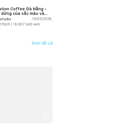
ation Coffee Đà Nẵng -
 dừng của sắc màu và
hứng
14/05/2026,
studio
t thích |
16.907
lượt xem
Xem tất cả