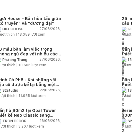
gơi House - Bản hòa tấu giữa
25 m
cổ truyền" và "đương đại"
cầu 
diện
27/06/2026,
HIEUHOUSE
Qu
quê
ượt thích |
13.059
lượt xem
4
lượt
0 mẫu bàn làm việc trong
Căn 
hòng ngủ đẹp với nhiều cách
thiế
ố trí thông minh cho mọi diện
thuậ
27/06/2026,
Phương Trang
13
ích
lượt thích |
10.606
lượt xem
6
lượt
rình Cà Phê - Khi những vật
Căn 
iệu cũ được kể lại bằng một
thiế
gôn ngữ thiết kế mới
Farm
22/06/2026,
S2studio
13
áp
lượt thích |
11.985
lượt xem
7
lượt
ăn hộ 90m2 tại Opal Tower
Jere
hiết kế Neo Classic sang
300m
rọng cho gia đình trẻ
phon
16/06/2026,
TRÒN DECOR
S2
đại 
lượt thích |
3.207
lượt xem
7
lượt
nhiê