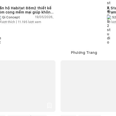
ăn hộ Habitat 88m2 thiết kế
A St
òm cong mềm mại giúp không
Trạm
ian sống hiện đại trở nên ấm
cảm 
19/05/2026,
Qi Concept
S2
p hơn
5
lượt thích |
11.195
lượt xem
18
lượ
Phương Trang