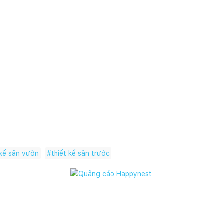
ông nên chọn cây rụng lá quá nhiều nếu sân nhỏ và cần vệ sinh thư
o khoảng sân trước nhà, thiết kế sân vườn nhỏ hoặc làm mới l
lối đi, chỗ để xe và góc thư giãn thế nào cho hợp lý, hãy kết nối 
ông phù hợp. Một phương án đúng ngay từ đầu sẽ giúp sân trước
 sinh hoạt lâu dài.
 kế sân vườn
#
thiết kế sân trước