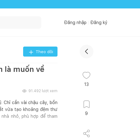
Đăng nhập
Đăng ký
Theo dõi
n là muốn về
13
91.492
lượt xem
. Chỉ cần vài chậu cây, bồn
mắt vừa tạo khoảng đệm thư
9
c nhà nhỏ, phù hợp để tham