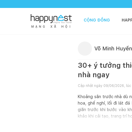
CỘNG ĐỒNG
HAP
M
Ạ
N
G
X
Ã
H
Ộ
I
Võ Minh Huyền
30+ ý tưởng thi
nhà ngay
Cập nhật ngày
09/06/2026, lúc
Khoảng sân trước nhà dù nh
hoa, ghế nghỉ, lối đi lát
giãn trước khi bước vào k
khảo khi cải tạo, trang trí
Khoảng sân trước 