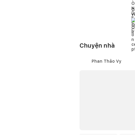
C
v
g
á
1
Chuyện nhà
Phan Thảo Vy