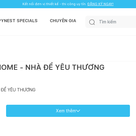
Kết nối đơn vị thiết kế - thi công uy tín.
ĐĂNG KÝ NGAY!
PYNEST SPECIALS
CHUYÊN GIA
OME - NHÀ ĐỂ YÊU THƯƠNG
 ĐỂ YÊU THƯƠNG
Xem thêm
òa - Đồng Nai.