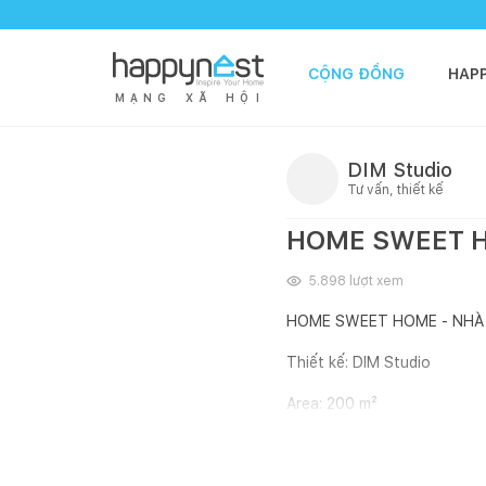
CỘNG ĐỒNG
HAP
M
Ạ
N
G
X
Ã
H
Ộ
I
DIM Studio
Tư vấn, thiết kế
HOME SWEET H
5.898
lượt xem
HOME SWEET HOME - NHÀ
Thiết kế: DIM Studio
Area: 200 m²
Địa điểm: Thành phố Biên H