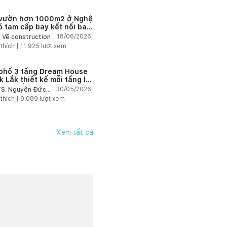
vườn hơn 1000m2 ở Nghệ
ó tam cấp bay kết nối ba
hệ
18/06/2026,
 Vẽ construction
 thích |
11.925
lượt xem
phố 3 tầng Dream House
k Lắk thiết kế mỗi tầng là
nhịp sống riêng
30/05/2026,
S. Nguyễn Đức
ậu
 thích |
9.089
lượt xem
Xem tất cả