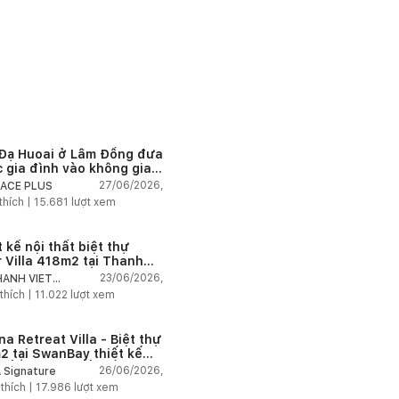
Đạ Huoai ở Lâm Đồng đưa
c gia đình vào không gian
 đương đại
27/06/2026,
ACE PLUS
thích |
15.681
lượt xem
 kế nội thất biệt thự
 Villa 418m2 tại Thanh
 Valley
23/06/2026,
ANH VIET
TERIOR
thích |
11.022
lượt xem
a Retreat Villa - Biệt thự
2 tại SwanBay thiết kế
hất hiện đại kết nối thiên
26/06/2026,
 Signature
n theo phong cách nghỉ
 thích |
17.986
lượt xem
ng