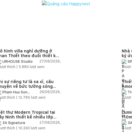
ô hình villa nghỉ dưỡng ở
Nhà 
han Thiết theo đuổi thiết kế
ký ứ
hô mộc và vẻ đẹp nguyên bản
sống
27/06/2026,
URHOUSE Studio
SP
lượt thích |
5.880
lượt xem
1
lượt 
hi sự riêng tư là xa xỉ, câu
Thiết
huyện về bức tường sóng
Amor
ước từ 10.000 viên đá cắt
Xuân
26/06/2026,
Pham Huu Son
TH
ay
Architects
IN
lượt thích |
12.785
lượt xem
2
lượt 
iệt thự Modern Tropical tại
Lumin
ây Ninh thiết kế nhiều lớp
110m
hông gian đón gió và lọc
nội t
27/06/2026,
3A Signature
3A
ắng tự nhiên
nhiê
lượt thích |
10.330
lượt xem
6
lượt
dưỡ