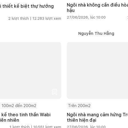
Ngôi nhà không cần điều hòa
i thiết kế biệt thự hướng
hậu
27/06/2026, lúc 10:00
2
lượt thích |
12.283
lượt xem
Nguyễn Thu Hằng
 100m2 đến 200m2
Trên 200m2
t kế theo tinh thần Wabi
Ngôi nhà mang cảm hứng Tru
iên nhiên
thiên hiện đại
1
lượt thích |
10.551
lượt xem
27/06/2026, lúc 10:00