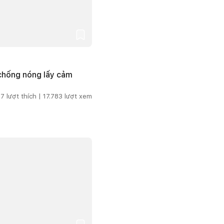
 chống nóng lấy cảm
7
lượt thích |
17.783
lượt xem