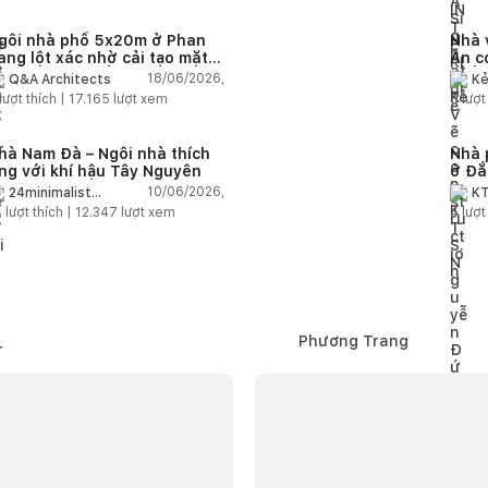
gôi nhà phố 5x20m ở Phan
Nhà 
ang lột xác nhờ cải tạo mặt
An c
ứng và nội thất
thế 
18/06/2026,
Q&A Architects
Kẻ
lượt thích |
17.165
lượt xem
5
lượt
hà Nam Đà – Ngôi nhà thích
Nhà 
ng với khí hậu Tây Nguyên
ở Đắ
một 
10/06/2026,
24minimalist
KT
architecture
H
4
lượt thích |
12.347
lượt xem
4
lượt
Phương Trang