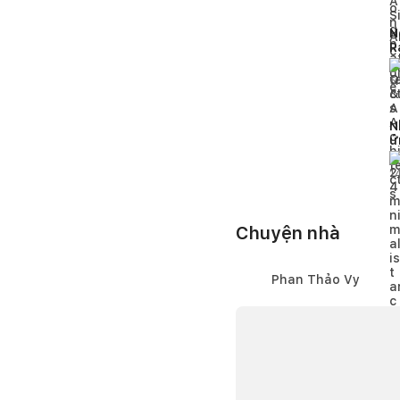
N
R
đ
5
N
ứ
1
Chuyện nhà
Phan Thảo Vy