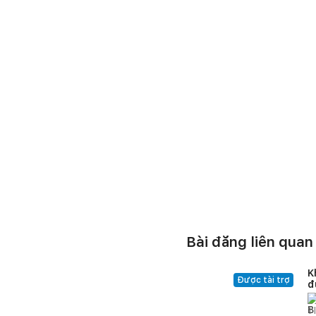
Bài đăng liên quan
K
Được tài trợ
đ
1
l