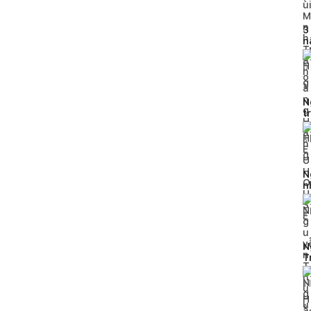
3
n
g
0
N
t
H
3
N
n
2
N
T
h
1
l