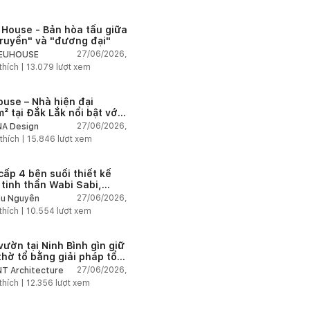
 House - Bản hòa tấu giữa
truyền" và "đương đại"
27/06/2026,
IEUHOUSE
thích |
13.079
lượt xem
ouse – Nhà hiện đại
² tại Đắk Lắk nổi bật với
 trúc mở và hệ sân vườn
27/06/2026,
A Design
nối thiên nhiên
thích |
15.846
lượt xem
cấp 4 bên suối thiết kế
 tinh thần Wabi Sabi,
 chậm giữa thiên nhiên
27/06/2026,
u Nguyễn
thích |
10.554
lượt xem
vườn tại Ninh Bình gìn giữ
thờ tổ bằng giải pháp tổ
 lại không gian
27/06/2026,
T Architecture
thích |
12.356
lượt xem