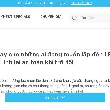
Kết nối đơn vị thiết kế - thi công uy tín.
ĐĂNG KÝ NGAY!
PYNEST SPECIALS
CHUYÊN GIA
hay cho những ai đang muốn lắp đèn L
inh lại an toàn khi trời tối
t có xu hướng lựa chọn lắp đèn LED cho khu vực cầu thang ngay từ k
iúp không gian nhà và cầu thang bừng sáng. Ngoài ra, phương án này
ng, chống bước hụt và cũng tiết kiệm điện lắm nhé!
Xem thêm