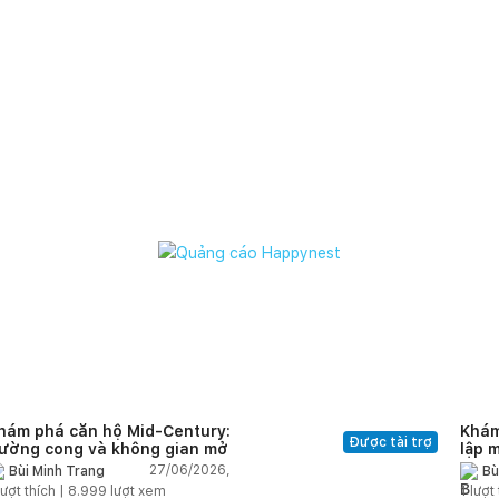
hám phá căn hộ Mid-Century:
Khám
Được tài trợ
ường cong và không gian mở
lập 
châu
27/06/2026,
Bùi Minh Trang
Bù
nhất
ượt thích |
8.999
lượt xem
1
lượt 