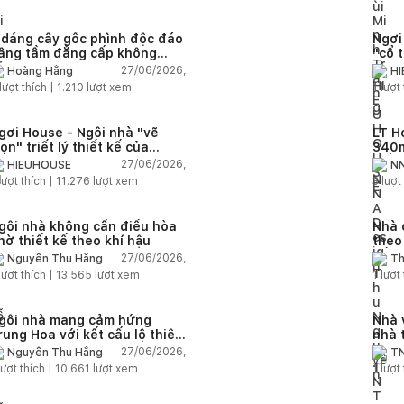
 dáng cây gốc phình độc đáo
Ngơi
âng tầm đẳng cấp không
"cổ 
ian sống
27/06/2026,
Hoàng Hằng
H
lượt thích |
1.210
lượt xem
1
lượt 
gơi House - Ngôi nhà "vẽ
LT H
rọn" triết lý thiết kế của
340m
IEUHOUSE
kiến
27/06/2026,
HIEUHOUSE
NN
kết 
lượt thích |
11.276
lượt xem
3
lượt 
gôi nhà không cần điều hòa
Nhà 
hờ thiết kế theo khí hậu
theo
sống
27/06/2026,
Nguyễn Thu Hằng
Th
lượt thích |
13.565
lượt xem
1
lượt 
gôi nhà mang cảm hứng
Nhà 
rung Hoa với kết cấu lộ thiên
nhà 
iện đại
chức
27/06/2026,
Nguyễn Thu Hằng
TN
ượt thích |
10.661
lượt xem
1
lượt 