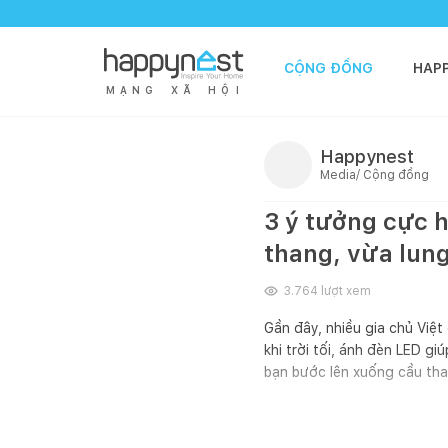
CỘNG ĐỒNG
HAP
M
Ạ
N
G
X
Ã
H
Ộ
I
Happynest
Media/ Cộng đồng
3 ý tưởng cực 
thang, vừa lung l
3.764
lượt xem
Gần đây, nhiều gia chủ Việ
khi trời tối, ánh đèn LED g
bạn bước lên xuống cầu tha