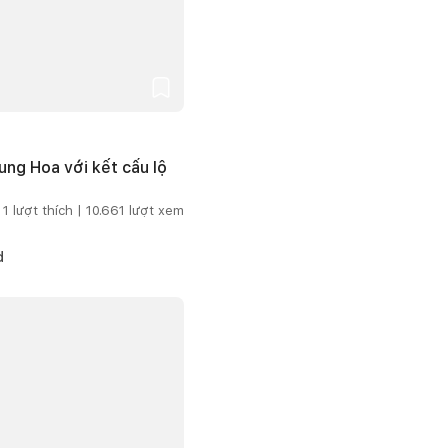
ng Hoa với kết cấu lộ
1
lượt thích |
10.661
lượt xem
d