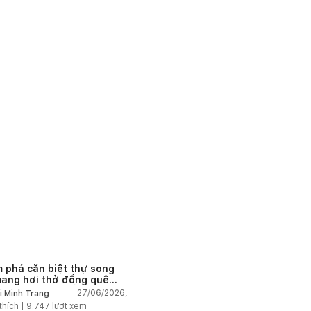
 phá căn biệt thự song
mang hơi thở đồng quê
 Âu tại vùng biển đẹp
27/06/2026,
i Minh Trang
 Nha Trang
thích |
9.747
lượt xem