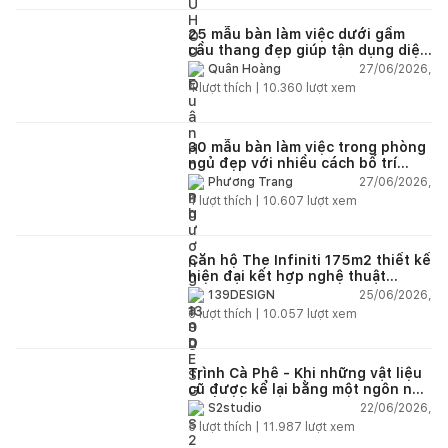
25 mẫu bàn làm việc dưới gầm
cầu thang đẹp giúp tận dụng diện
tích tưởng chừng bị bỏ quên
27/06/2026,
Quân Hoàng
4
lượt thích |
10.360
lượt xem
30 mẫu bàn làm việc trong phòng
ngủ đẹp với nhiều cách bố trí
thông minh cho mọi diện tích
27/06/2026,
Phương Trang
4
lượt thích |
10.607
lượt xem
Căn hộ The Infiniti 175m2 thiết kế
hiện đại kết hợp nghệ thuật
Modern Art đầy cảm xúc
25/06/2026,
139DESIGN
6
lượt thích |
10.057
lượt xem
Trình Cà Phê - Khi những vật liệu
cũ được kể lại bằng một ngôn ngữ
thiết kế mới
22/06/2026,
S2studio
5
lượt thích |
11.987
lượt xem