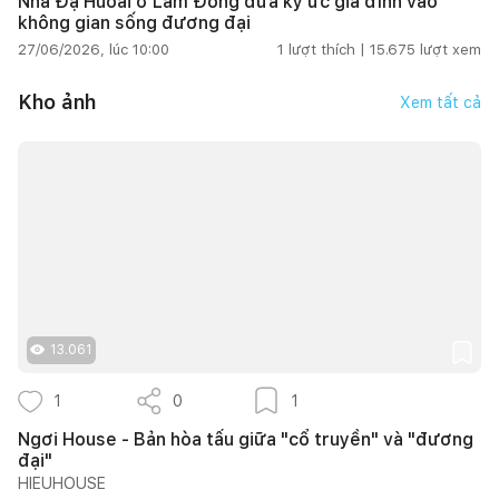
Nhà Đạ Huoai ở Lâm Đồng đưa ký ức gia đình vào
không gian sống đương đại
27/06/2026, lúc 10:00
1
lượt thích |
15.675
lượt xem
Kho ảnh
Xem tất cả
13.061
1
0
1
Ngơi House - Bản hòa tấu giữa "cổ truyền" và "đương
đại"
HIEUHOUSE