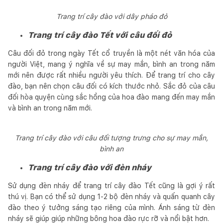
Trang trí cây đào với dây pháo đỏ
Trang trí cây đào Tết với câu đối đỏ
Câu đối đỏ trong ngày Tết cổ truyền là một nét văn hóa của
người Việt, mang ý nghĩa về sự may mắn, bình an trong năm
mới nên được rất nhiều người yêu thích. Để trang trí cho cây
đào, bạn nên chọn câu đối có kích thước nhỏ. Sắc đỏ của câu
đối hòa quyện cùng sắc hồng của hoa đào mang đến may mắn
và bình an trong năm mới.
Trang trí cây đào với câu đối tượng trưng cho sự may mắn,
bình an
Trang trí cây đào với đèn nháy
Sử dụng đèn nháy để trang trí cây đào Tết cũng là gợi ý rất
thú vị. Bạn có thể sử dụng 1-2 bộ đèn nháy và quấn quanh cây
đào theo ý tưởng sáng tạo riêng của mình. Ánh sáng từ đèn
nháy sẽ giúp giúp những bông hoa đào rực rỡ và nổi bật hơn.