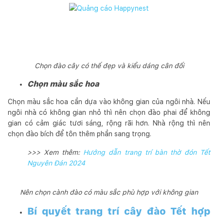
Chọn đào cây có thế đẹp và kiểu dáng cân đối
Chọn màu sắc hoa
Chọn màu sắc hoa cần dựa vào không gian của ngôi nhà. Nếu
ngôi nhà có không gian nhỏ thì nên chọn đào phai để không
gian có cảm giác tươi sáng, rộng rãi hơn. Nhà rộng thì nên
chọn đào bích để tôn thêm phần sang trọng.
>>> Xem thêm:
Hướng dẫn trang trí bàn thờ đón Tết
Nguyên Đán 2024
Nên chọn cành đào có màu sắc phù hợp với không gian
Bí quyết trang trí cây đào Tết hợp