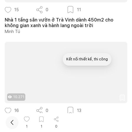
15
0
11
Nhà 1 tầng sân vườn ở Trà Vinh dành 450m2 cho
không gian xanh và hành lang ngoài trời
Minh Tú
Kết nối thiết kế, thi công
Mua sắm hoàn thiện nhà
10.271
16
0
13
14 ý tưởng thiết kế cầu thang ngoài trời thông thoáng
giúp tối ưu diện tích cho nhà phố nhỏ hẹp
1
1
0