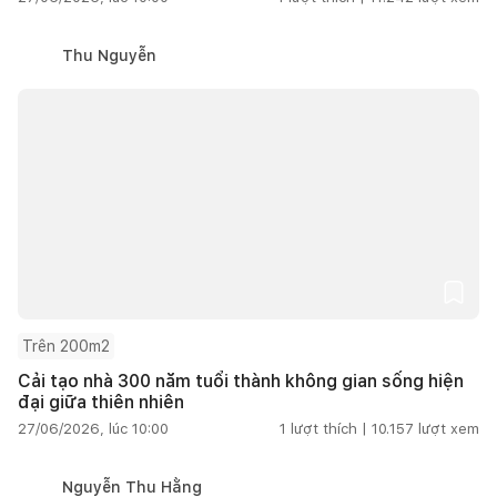
Thu Nguyễn
Trên 200m2
Cải tạo nhà 300 năm tuổi thành không gian sống hiện
đại giữa thiên nhiên
27/06/2026, lúc 10:00
1
lượt thích |
10.157
lượt xem
Nguyễn Thu Hằng