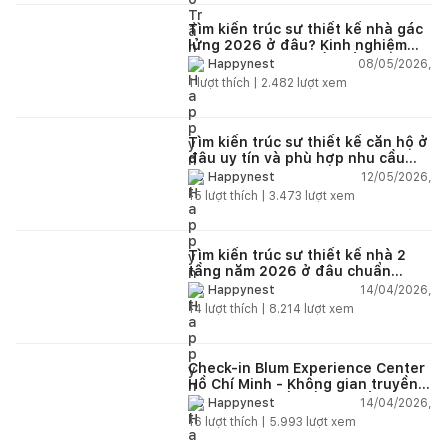
Tìm kiến trúc sư thiết kế nhà gác
lửng 2026 ở đâu? Kinh nghiệm
chọn đúng tránh tốn tiền
08/05/2026,
Happynest
1
lượt thích |
2.482
lượt xem
Tìm kiến trúc sư thiết kế căn hộ ở
đâu uy tín và phù hợp nhu cầu
năm 2026?
12/05/2026,
Happynest
15
lượt thích |
3.473
lượt xem
Tìm kiến trúc sư thiết kế nhà 2
tầng năm 2026 ở đâu chuẩn
nhất?
14/04/2026,
Happynest
14
lượt thích |
8.214
lượt xem
Check-in Blum Experience Center
Hồ Chí Minh - Không gian truyền
cảm hứng thiết kế nội thất
14/04/2026,
Happynest
16
lượt thích |
5.993
lượt xem