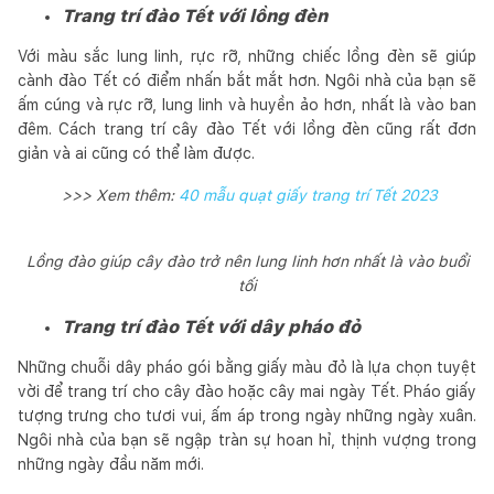
Trang trí đào Tết với lồng đèn
Với màu sắc lung linh, rực rỡ, những chiếc lồng đèn sẽ giúp
cành đào Tết có điểm nhấn bắt mắt hơn. Ngôi nhà của bạn sẽ
ấm cúng và rực rỡ, lung linh và huyền ảo hơn, nhất là vào ban
đêm. Cách trang trí cây đào Tết với lồng đèn cũng rất đơn
giản và ai cũng có thể làm được.
>>> Xem thêm:
40 mẫu quạt giấy trang trí Tết 2023
Lồng đào giúp cây đào trở nên lung linh hơn nhất là vào buổi
tối
Trang trí đào Tết với dây pháo đỏ
Những chuỗi dây pháo gói bằng giấy màu đỏ là lựa chọn tuyệt
vời để trang trí cho cây đào hoặc cây mai ngày Tết. Pháo giấy
tượng trưng cho tươi vui, ấm áp trong ngày những ngày xuân.
Ngôi nhà của bạn sẽ ngập tràn sự hoan hỉ, thịnh vượng trong
những ngày đầu năm mới.