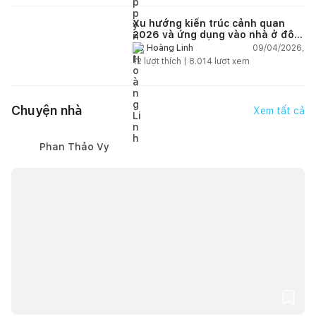
Xu hướng kiến trúc cảnh quan
2026 và ứng dụng vào nhà ở đô
thị hiện đại
09/04/2026,
Hoàng Linh
12
lượt thích |
8.014
lượt xem
Chuyện nhà
Xem tất cả
Phan Thảo Vy