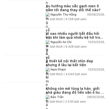
Xu hướng màu sắc gạch men 5
năm tới đang thay đổi thế nào?
06/06/2026,
Nguyễn Thu Hằng
14
lượt thích |
4.158
lượt xem
Vì sao nhiều người bắt đầu hối
hận khi làm quá nhiều kệ hở trong
bếp?
13/05/2026,
Nguyễn An Chi
17
lượt thích |
6.428
lượt xem
7 thiết kế nội thất nhìn đẹp
nhưng ở lâu lại bất tiện
13/05/2026,
Nam Phạm
16
lượt thích |
4.044
lượt xem
Không còn mê tùng la hán, giới
nhà giàu đang đổ tiền săn ô liu cổ
thụ từ châu Âu về ban công
08/05/2026,
Bảo Trần
13
lượt thích |
2.518
lượt xem