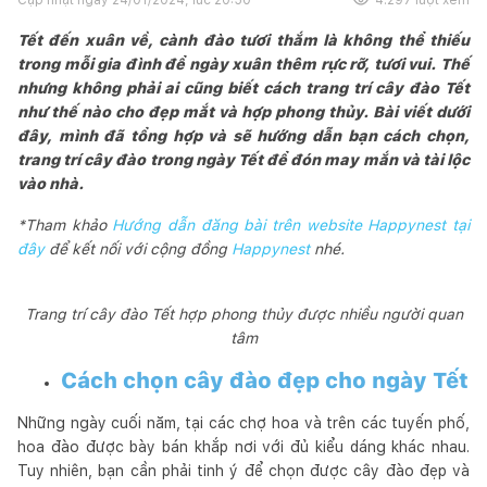
Tết đến xuân về, cành đào tươi thắm là không thể thiếu
trong mỗi gia đình để ngày xuân thêm rực rỡ, tươi vui. Thế
nhưng không phải ai cũng biết cách trang trí cây đào Tết
như thế nào cho đẹp mắt và hợp phong thủy. Bài viết dưới
đây, mình đã tổng hợp và sẽ hướng dẫn bạn cách chọn,
trang trí cây đào trong ngày Tết để đón may mắn và tài lộc
vào nhà.
*Tham khảo
Hướng dẫn đăng bài trên website Happynest tại
đây
để kết nối với cộng đồng
Happynest
nhé.
Trang trí cây đào Tết hợp phong thủy được nhiều người quan
tâm
Cách chọn cây đào đẹp cho ngày Tết
Những ngày cuối năm, tại các chợ hoa và trên các tuyến phố,
hoa đào được bày bán khắp nơi với đủ kiểu dáng khác nhau.
Tuy nhiên, bạn cần phải tinh ý để chọn được cây đào đẹp và