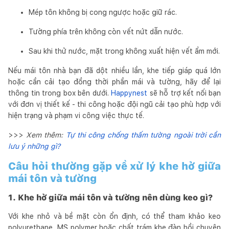
Mép tôn không bị cong ngược hoặc giữ rác.
Tường phía trên không còn vết nứt dẫn nước.
Sau khi thử nước, mặt trong không xuất hiện vết ẩm mới.
Nếu mái tôn nhà bạn đã dột nhiều lần, khe tiếp giáp quá lớn
hoặc cần cải tạo đồng thời phần mái và tường, hãy để lại
thông tin trong box bên dưới.
Happynest
sẽ hỗ trợ kết nối bạn
với đơn vị thiết kế - thi công hoặc đội ngũ cải tạo phù hợp với
hiện trạng và phạm vi công việc thực tế.
>>>
Xem thêm:
Tự thi công chống thấm tường ngoài trời cần
lưu ý những gì?
Câu hỏi thường gặp về xử lý khe hở giữa
mái tôn và tường
1. Khe hở giữa mái tôn và tường nên dùng keo gì?
Với khe nhỏ và bề mặt còn ổn định, có thể tham khảo keo
polyurethane, MS polymer hoặc chất trám khe đàn hồi chuyên