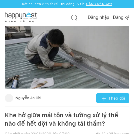
Kết nối đơn vị thiết kế - thi công uy tín.
ĐĂNG KÝ NGAY!
Đăng nhập
Đăng ký
M
Ạ
N
G
X
Ã
H
Ộ
I
Nguyễn An Chi
Theo dõi
Khe hở giữa mái tôn và tường xử lý thế
nào để hết dột và không tái thấm?
Cập nhật ngày
23/06/2026, lúc 07:00
12.438
lượt xem