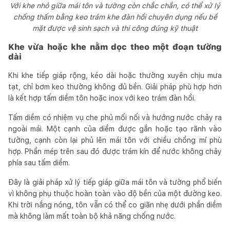
Với khe nhỏ giữa mái tôn và tường còn chắc chắn, có thể xử lý
chống thấm bằng keo trám khe đàn hồi chuyên dụng nếu bề
mặt được vệ sinh sạch và thi công đúng kỹ thuật
Khe vừa hoặc khe nằm dọc theo một đoạn tường
dài
Khi khe tiếp giáp rộng, kéo dài hoặc thường xuyên chịu mưa
tạt, chỉ bơm keo thường không đủ bền. Giải pháp phù hợp hơn
là kết hợp tấm diềm tôn hoặc inox với keo trám đàn hồi.
Tấm diềm có nhiệm vụ che phủ mối nối và hướng nước chảy ra
ngoài mái. Một cạnh của diềm được gắn hoặc tạo rãnh vào
tường, cạnh còn lại phủ lên mái tôn với chiều chồng mí phù
hợp. Phần mép trên sau đó được trám kín để nước không chảy
phía sau tấm diềm.
Đây là giải pháp xử lý tiếp giáp giữa mái tôn và tường phổ biến
vì không phụ thuộc hoàn toàn vào độ bền của một đường keo.
Khi trời nắng nóng, tôn vẫn có thể co giãn nhẹ dưới phần diềm
mà không làm mất toàn bộ khả năng chống nước.