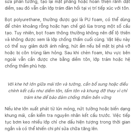
sửa phần tường, tạo lại mặt phẳng hoặc hoàn thiện rãnh đặt
diềm, sau đó vẫn cần lớp trám đàn hồi tại vị trí tiếp xúc với tôn.
Bọt polyurethane, thường được gọi là PU foam, có thể dùng
để chèn khoảng rỗng hoặc hạn chế gió lùa trong một số cấu
tạo. Tuy nhiên, bọt foam thông thường không nên để lộ thiên
và không được xem là lớp chống thấm cuối cùng. Vật liệu này
có thể suy giảm dưới ánh nắng, hút ẩm nếu bề mặt bị phá vỡ
hoặc bị côn trùng làm hỏng. Sau khi chèn foam, khu vực bên
ngoài vẫn cần được che bằng diềm tôn, lớp trám hoặc hệ
chống thấm phù hợp.
Với khe hở lớn giữa mái tôn và tường, cần bổ sung hoặc điều
chỉnh kết cấu như diềm tôn, tấm tôn và khung đỡ thay vì chỉ
trám khe để bảo đảm chống thấm bền vững
Nếu khe lớn xuất phát từ lún móng, nứt tường hoặc biến dạng
khung mái, cần kiểm tra nguyên nhân kết cấu trước. Việc tiếp
tục bơm keo nhiều lớp chỉ che dấu hiện tượng trong thời gian
ngắn và có thể khiến chi phí sửa chữa tăng lên.