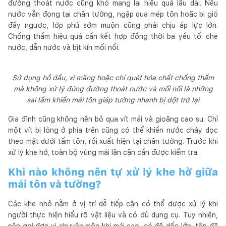
đường thoát nước cũng khó mang lại hiệu quả lâu dài. Nếu
nước vẫn đọng tại chân tường, ngập qua mép tôn hoặc bị gió
đẩy ngược, lớp phủ sớm muộn cũng phải chịu áp lực lớn.
Chống thấm hiệu quả cần kết hợp đồng thời ba yếu tố: che
nước, dẫn nước và bịt kín mối nối.
Sử dụng hồ dầu, xi măng hoặc chỉ quét hóa chất chống thấm
mà không xử lý đúng đường thoát nước và mối nối là những
sai lầm khiến mái tôn giáp tường nhanh bị dột trở lại
Gia đình cũng không nên bỏ qua vít mái và gioăng cao su. Chỉ
một vít bị lỏng ở phía trên cũng có thể khiến nước chảy dọc
theo mặt dưới tấm tôn, rồi xuất hiện tại chân tường. Trước khi
xử lý khe hở, toàn bộ vùng mái lân cận cần được kiểm tra.
Khi nào không nên tự xử lý khe hở giữa
mái tôn và tường?
Các khe nhỏ nằm ở vị trí dễ tiếp cận có thể được xử lý khi
người thực hiện hiểu rõ vật liệu và có đủ dụng cụ. Tuy nhiên,
nên gọi đơn vị chuyên môn khi mái cao, có độ dốc lớn, tôn đã