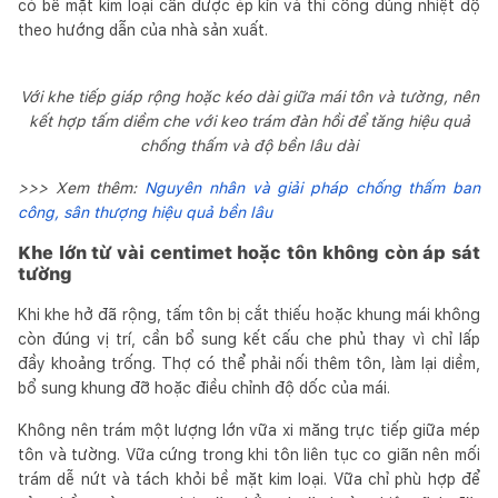
có bề mặt kim loại cần được ép kín và thi công đúng nhiệt độ
theo hướng dẫn của nhà sản xuất.
Với khe tiếp giáp rộng hoặc kéo dài giữa mái tôn và tường, nên
kết hợp tấm diềm che với keo trám đàn hồi để tăng hiệu quả
chống thấm và độ bền lâu dài
>>> Xem thêm:
Nguyên nhân và giải pháp chống thấm ban
công, sân thượng hiệu quả bền lâu
Khe lớn từ vài centimet hoặc tôn không còn áp sát
tường
Khi khe hở đã rộng, tấm tôn bị cắt thiếu hoặc khung mái không
còn đúng vị trí, cần bổ sung kết cấu che phủ thay vì chỉ lấp
đầy khoảng trống. Thợ có thể phải nối thêm tôn, làm lại diềm,
bổ sung khung đỡ hoặc điều chỉnh độ dốc của mái.
Không nên trám một lượng lớn vữa xi măng trực tiếp giữa mép
tôn và tường. Vữa cứng trong khi tôn liên tục co giãn nên mối
trám dễ nứt và tách khỏi bề mặt kim loại. Vữa chỉ phù hợp để