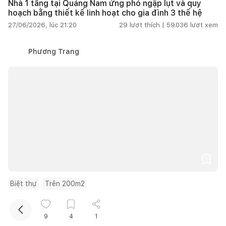
Nhà 1 tầng tại Quảng Nam ứng phó ngập lụt và quy
hoạch bằng thiết kế linh hoạt cho gia đình 3 thế hệ
27/06/2026, lúc 21:20
29
lượt thích |
59.036
lượt xem
Phương Trang
Kết nối thiết kế, thi công
Mua sắm hoàn thiện nhà
Biệt thự
Trên 200m2
NI Villa mẫu nhà hướng Tây chống nóng lấy cảm hứng
từ phố cổ Hội An
9
4
1
27/06/2026, lúc 20:13
7
lượt thích |
17.678
lượt xem