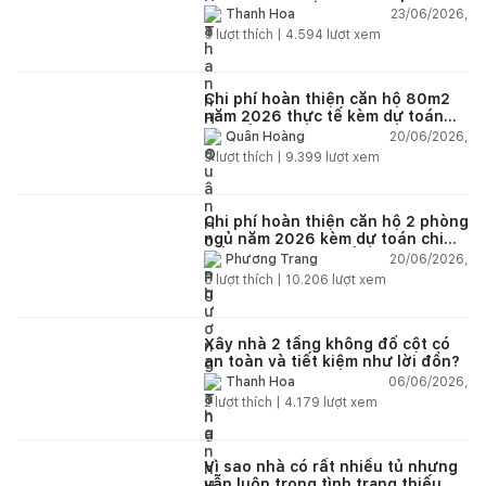
23/06/2026,
Thanh Hoa
5
lượt thích |
4.594
lượt xem
Chi phí hoàn thiện căn hộ 80m2
năm 2026 thực tế kèm dự toán
chi tiết từng hạng mục
20/06/2026,
Quân Hoàng
9
lượt thích |
9.399
lượt xem
Chi phí hoàn thiện căn hộ 2 phòng
ngủ năm 2026 kèm dự toán chi
tiết và ví dụ thực tế
20/06/2026,
Phương Trang
5
lượt thích |
10.206
lượt xem
Xây nhà 2 tầng không đổ cột có
an toàn và tiết kiệm như lời đồn?
06/06/2026,
Thanh Hoa
2
lượt thích |
4.179
lượt xem
Vì sao nhà có rất nhiều tủ nhưng
vẫn luôn trong tình trạng thiếu