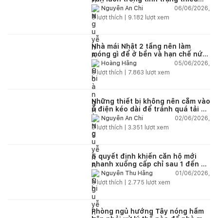
chỗ chứa đồ?
06/06/2026,
Nguyễn An Chi
5
lượt thích |
9.182
lượt xem
Nhà mái Nhật 2 tầng nên làm
móng gì để ở bền và hạn chế nứt
lún?
05/06/2026,
Hoàng Hằng
5
lượt thích |
7.863
lượt xem
Những thiết bị không nên cắm vào
ổ điện kéo dài để tránh quá tải và
chập cháy trong nhà
02/06/2026,
Nguyễn An Chi
9
lượt thích |
3.351
lượt xem
5 quyết định khiến căn hộ mới
nhanh xuống cấp chỉ sau 1 đến 2
năm
01/06/2026,
Nguyễn Thu Hằng
5
lượt thích |
2.775
lượt xem
Phòng ngủ hướng Tây nóng hầm