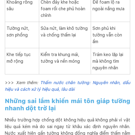
Khoảng rỗng
Chèn đáy khe hoặc
Để foam lộ ra
sâu
foam rồi che phủ hoàn
ngoài nắng mưa
chỉnh
Tường nứt,
Sửa nứt, làm khô tường
Sơn phủ khi
sơn phồng
và chống thấm lại
tường vẫn còn
ẩm
Khe tiếp tục
Kiểm tra khung mái,
Trám keo lặp lại
mở rộng
tường và nền móng
mà không tìm
nguyên nhân
>>>
Xem thêm:
Thấm nước chân tường: Nguyên nhân, dấu
hiệu và cách xử lý hiệu quả, lâu dài
Những sai lầm khiến mái tôn giáp tường
nhanh dột trở lại
Nhiều trường hợp chống dột không hiệu quả không phải vì vật
liệu quá kém mà do sai ngay từ khâu xác định nguyên nhân.
Nước xuất hiện gần tường không đồng nghĩa điểm thấm nằm