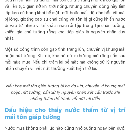
và liên tục giãn nở khi trời nóng. Những chuyển động này làm
lớp keo cũ bong khỏi bề mặt, nứt hoặc mất độ đàn hồi. Vít mái
bị lỏng, gioăng cao su chai cứng và tôn bị gỉ cũng khiến nước
đi vào từ nhiều vị trí khác nhau rồi tập trung tại chân tường,
khiến gia chủ tưởng rằng khe tiếp giáp là nguyên nhân duy
nhất.
Một số công trình còn gặp tình trạng lún, chuyển vị khung mái
hoặc nứt tường. Khi đó, khe hở có xu hướng mở rộng dần sau
mỗi mùa mưa. Nếu chỉ trám lại bề mặt mà không xử lý nguyên
nhân chuyển vị, vết nứt thường xuất hiện trở lại.
Nếu khe mái tôn giáp tường bị hở do lún, chuyển vị khung mái
hoặc nứt tường, cần xử lý nguyên nhân kết cấu trước khi
chống thấm để tránh vết nứt tái diễn
Dấu hiệu cho thấy nước thấm từ vị trí
mái tôn giáp tường
Nước mưa không phải lúc nào cũng nhỏ xuống ngay bên dưới