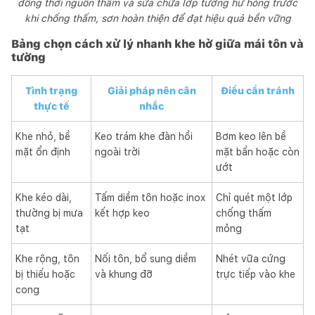
đồng thời nguồn thấm và sửa chữa lớp tường hư hỏng trước
khi chống thấm, sơn hoàn thiện để đạt hiệu quả bền vững
Bảng chọn cách xử lý nhanh khe hở giữa mái tôn và
tường
Tình trạng
Giải pháp nên cân
Điều cần tránh
thực tế
nhắc
Khe nhỏ, bề
Keo trám khe đàn hồi
Bơm keo lên bề
mặt ổn định
ngoài trời
mặt bẩn hoặc còn
ướt
Khe kéo dài,
Tấm diềm tôn hoặc inox
Chỉ quét một lớp
thường bị mưa
kết hợp keo
chống thấm
tạt
mỏng
Khe rộng, tôn
Nối tôn, bổ sung diềm
Nhét vữa cứng
bị thiếu hoặc
và khung đỡ
trực tiếp vào khe
cong