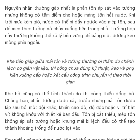
Nguyên nhân thường gặp nhất là phần tôn áp sát vào tường
nhưng không có tấm diềm che hoặc máng tôn hắt nước. Khi
trời mưa kèm gió, nước có thể bị đẩy ngược vào mép tôn, sau
đó men theo tường và chảy xuống bên trong nhà. Trường hợp
này thường không thể xử lý bền vững chỉ bằng một đường keo
mỏng phía ngoài.
Khe tiếp giáp giữa mái tôn và tường thường bị thấm do chênh
lệch co giãn vật liệu, thi công chưa đúng kỹ thuật, keo và phụ
kiện xuống cấp hoặc kết cấu công trình chuyển vị theo thời
gian
Khe hở cũng có thể hình thành do thi công thiếu đồng bộ.
Chẳng hạn, phần tường được xây trước nhưng mái tôn được
lắp sau bởi một đội khác, khiến cao độ, độ dốc hoặc vị trí bắt
vít không khớp với thiết kế ban đầu. Tôn bị cắt thiếu, mép tôn
không áp sát tường hoặc khung mái bị lệch đều có thể tạo
thành khoảng trống để nước lọt vào.
Sau nhiều năm sử dụng, mái tôn có thể rung nhẹ khi có gió lớn