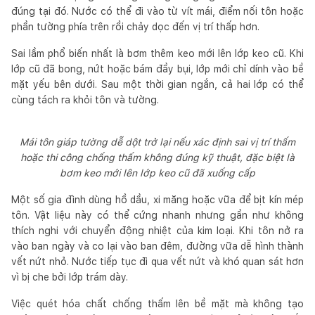
đúng tại đó. Nước có thể đi vào từ vít mái, điểm nối tôn hoặc
phần tường phía trên rồi chảy dọc đến vị trí thấp hơn.
Sai lầm phổ biến nhất là bơm thêm keo mới lên lớp keo cũ. Khi
lớp cũ đã bong, nứt hoặc bám đầy bụi, lớp mới chỉ dính vào bề
mặt yếu bên dưới. Sau một thời gian ngắn, cả hai lớp có thể
cùng tách ra khỏi tôn và tường.
Mái tôn giáp tường dễ dột trở lại nếu xác định sai vị trí thấm
hoặc thi công chống thấm không đúng kỹ thuật, đặc biệt là
bơm keo mới lên lớp keo cũ đã xuống cấp
Một số gia đình dùng hồ dầu, xi măng hoặc vữa để bịt kín mép
tôn. Vật liệu này có thể cứng nhanh nhưng gần như không
thích nghi với chuyển động nhiệt của kim loại. Khi tôn nở ra
vào ban ngày và co lại vào ban đêm, đường vữa dễ hình thành
vết nứt nhỏ. Nước tiếp tục đi qua vết nứt và khó quan sát hơn
vì bị che bởi lớp trám dày.
Việc quét hóa chất chống thấm lên bề mặt mà không tạo