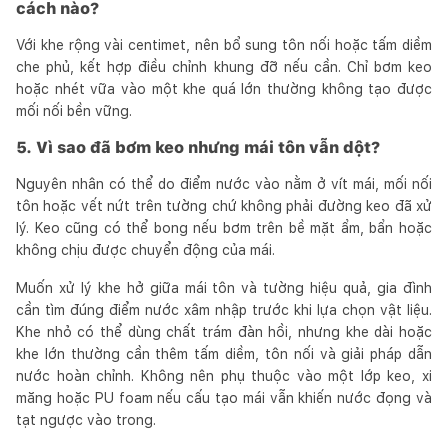
cách nào?
Với khe rộng vài centimet, nên bổ sung tôn nối hoặc tấm diềm
che phủ, kết hợp điều chỉnh khung đỡ nếu cần. Chỉ bơm keo
hoặc nhét vữa vào một khe quá lớn thường không tạo được
mối nối bền vững.
5. Vì sao đã bơm keo nhưng mái tôn vẫn dột?
Nguyên nhân có thể do điểm nước vào nằm ở vít mái, mối nối
tôn hoặc vết nứt trên tường chứ không phải đường keo đã xử
lý. Keo cũng có thể bong nếu bơm trên bề mặt ẩm, bẩn hoặc
không chịu được chuyển động của mái.
Muốn xử lý khe hở giữa mái tôn và tường hiệu quả, gia đình
cần tìm đúng điểm nước xâm nhập trước khi lựa chọn vật liệu.
Khe nhỏ có thể dùng chất trám đàn hồi, nhưng khe dài hoặc
khe lớn thường cần thêm tấm diềm, tôn nối và giải pháp dẫn
nước hoàn chỉnh. Không nên phụ thuộc vào một lớp keo, xi
măng hoặc PU foam nếu cấu tạo mái vẫn khiến nước đọng và
tạt ngược vào trong.