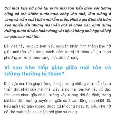
Chỉ một khe hở nhỏ tại vị trí mái tôn tiếp giáp với tường
cũng có thể khiến nước mưa chảy vào nhà, làm tường ố
vàng và trần xuất hiện mùi ẩm mốc. Nhiều gia đình đã bơm
keo nhiều lần nhưng mái vẫn dột vì chưa xác định đúng
đường nước đi vào hoặc dùng vật liệu không phù hợp với độ
co giãn của mái tôn.
Bài viết này sẽ giúp bạn hiểu nguyên nhân hình thành khe hở
giữa mái tôn và tường, cách kiểm tra vị trí thấm và lựa chọn
phương án xử lý theo từng mức độ hư hỏng.
Vì sao khe tiếp giáp giữa mái tôn và
tường thường bị thấm?
Khu vực mái tôn giáp tường là một trong những vị trí dễ xảy ra
thấm dột nhất của mái nhà. Đây là nơi hai loại vật liệu có đặc
tính khác nhau gặp nhau: tường xây tương đối ổn định, trong
khi tấm tôn thường xuyên co giãn dưới tác động của nhiệt độ.
Nếu mối tiếp giáp không được xử lý đúng ngay từ đầu, khe hở
có thể xuất hiện sau một thời gian sử dụng.