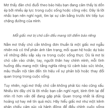
Mơ thấy đàn chó đuổi theo báo hiệu bạn đang cảm thấy bị dồn
ép bởi nhiều áp lực trong cuộc sống hoặc công việc. Đây là lời
nhắc bạn nên nghỉ ngơi, tìm lại sự cân bằng trước khi tiếp tục
chặng đường của mình.
Mỗi giấc mơ bị chó cắn đều mang tới điềm báo riêng
Nằm mơ thấy chó cắn không đơn thuần là một giấc mơ ngẫu
nhiên mà có thể phản ánh tâm trạng, mối quan hệ hoặc dự báo
về những điều sắp xảy ra trong cuộc sống thực. Dù là mơ bị
chó cắn vào chân, tay, người thân hay chính mình, mỗi tình
huống đều mang một tầng nghĩa riêng từ cảnh báo sức khỏe,
mâu thuẫn nội tâm đến tín hiệu về sự phản bội hoặc thay đổi
quan trọng trong cuộc sống.
Tuy nhiên, ngủ mơ thấy chó cắn không phải lúc nào cũng xấu.
Nhiều khi đây chỉ là lời nhắc bạn cần nghỉ ngơi, bình tĩnh lại để
nhìn rõ hơn vấn đề đang gặp phải. Quan trọng nhất là đừng
hoảng sợ hay mê tín quá mức. Hãy hiểu giấc mơ như một kênh
phản chiếu cảm xúc và hành động để điều chỉnh cuộc sống