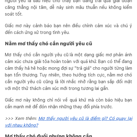
người yêu là dấu hiệu cho thấy bạn đang trải qua giai đoạn
căng thẳng nội tâm, dễ nảy sinh mâu thuẫn nếu không kiểm
soát tốt.
Giấc mơ này cảnh báo bạn nên điều chỉnh cảm xúc và chú ý
đến cách ứng xử trong tình yêu.
Nằm mơ thấy chó cắn người yêu cũ
Mơ thấy chó cắn người yêu cũ là một dạng giấc mơ phản ánh
cảm xúc chưa giải tỏa hoàn toàn với quá khứ. Bạn có thể đang
cảm thấy hả hê hoặc mong đợi sự "trả giá" cho người từng làm
bạn tổn thương. Tuy nhiên, theo hướng tích cực, nằm mơ chó
cắn người yêu cũ cũng là lời nhắc nhở rằng bạn sắp đối mặt
với một thử thách cảm xúc mới trong tương lai gần.
Giấc mơ này không chỉ nói về quá khứ mà còn báo hiệu bạn
cần mạnh mẽ để đón nhận những thay đổi phía trước.
>>> Xem thêm:
Mơ thấy người yêu cũ là điềm gì? Có quay lại
với nhau không?
Mơ thấy chó đuổi nhưng không cắn