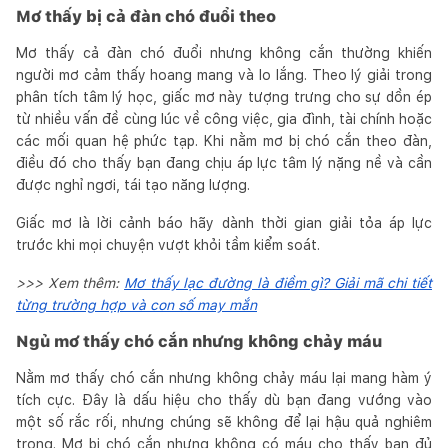
Mơ thấy bị cả đàn chó đuổi theo
Mơ thấy cả đàn chó đuổi nhưng không cắn thường khiến
người mơ cảm thấy hoang mang và lo lắng. Theo lý giải trong
phân tích tâm lý học, giấc mơ này tượng trưng cho sự dồn ép
từ nhiều vấn đề cùng lúc về công việc, gia đình, tài chính hoặc
các mối quan hệ phức tạp. Khi nằm mơ bị chó cắn theo đàn,
điều đó cho thấy bạn đang chịu áp lực tâm lý nặng nề và cần
được nghỉ ngơi, tái tạo năng lượng.
Giấc mơ là lời cảnh báo hãy dành thời gian giải tỏa áp lực
trước khi mọi chuyện vượt khỏi tầm kiểm soát.
>>> Xem thêm:
Mơ thấy lạc đường là điềm gì? Giải mã chi tiết
từng trường hợp và con số may mắn
Ngủ mơ thấy chó cắn nhưng không chảy máu
Nằm mơ thấy chó cắn nhưng không chảy máu lại mang hàm ý
tích cực. Đây là dấu hiệu cho thấy dù bạn đang vướng vào
một số rắc rối, nhưng chúng sẽ không để lại hậu quả nghiêm
trọng. Mơ bị chó cắn nhưng không có máu cho thấy bạn đủ