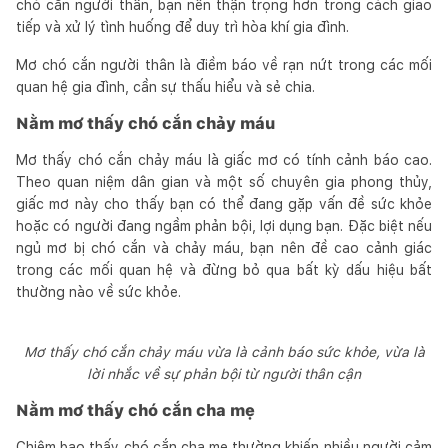
chó cắn người thân, bạn nên thận trọng hơn trong cách giao
tiếp và xử lý tình huống để duy trì hòa khí gia đình.
Mơ chó cắn người thân là điềm báo về rạn nứt trong các mối
quan hệ gia đình, cần sự thấu hiểu và sẻ chia.
Nằm mơ thấy chó cắn chảy máu
Mơ thấy chó cắn chảy máu là giấc mơ có tính cảnh báo cao.
Theo quan niệm dân gian và một số chuyên gia phong thủy,
giấc mơ này cho thấy bạn có thể đang gặp vấn đề sức khỏe
hoặc có người đang ngầm phản bội, lợi dụng bạn. Đặc biệt nếu
ngủ mơ bị chó cắn và chảy máu, bạn nên đề cao cảnh giác
trong các mối quan hệ và đừng bỏ qua bất kỳ dấu hiệu bất
thường nào về sức khỏe.
Mơ thấy chó cắn chảy máu vừa là cảnh báo sức khỏe, vừa là
lời nhắc về sự phản bội từ người thân cận
Nằm mơ thấy chó cắn cha mẹ
Chiêm bao thấy chó cắn cha mẹ thường khiến nhiều người cảm