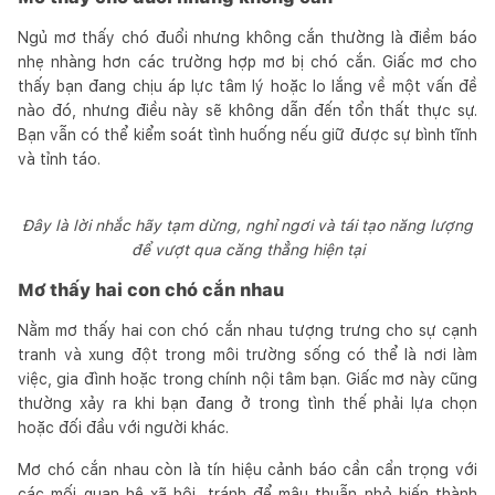
Ngủ mơ thấy chó đuổi nhưng không cắn thường là điềm báo
nhẹ nhàng hơn các trường hợp mơ bị chó cắn. Giấc mơ cho
thấy bạn đang chịu áp lực tâm lý hoặc lo lắng về một vấn đề
nào đó, nhưng điều này sẽ không dẫn đến tổn thất thực sự.
Bạn vẫn có thể kiểm soát tình huống nếu giữ được sự bình tĩnh
và tỉnh táo.
Đây là lời nhắc hãy tạm dừng, nghỉ ngơi và tái tạo năng lượng
để vượt qua căng thẳng hiện tại
Mơ thấy hai con chó cắn nhau
Nằm mơ thấy hai con chó cắn nhau tượng trưng cho sự cạnh
tranh và xung đột trong môi trường sống có thể là nơi làm
việc, gia đình hoặc trong chính nội tâm bạn. Giấc mơ này cũng
thường xảy ra khi bạn đang ở trong tình thế phải lựa chọn
hoặc đối đầu với người khác.
Mơ chó cắn nhau còn là tín hiệu cảnh báo cần cẩn trọng với
các mối quan hệ xã hội, tránh để mâu thuẫn nhỏ biến thành