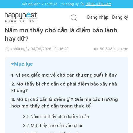
Kết nối đơn vị thiết kế - thi công uy tín.
ĐĂNG KÝ NGAY!
Đăng nhập
Đăng ký
M
Ạ
N
G
X
Ã
H
Ộ
I
Nằm mơ thấy chó cắn là điềm báo lành
hay dữ?
Cập nhật ngày
04/06/2026, lúc 16:23
80.508
lượt xem
Mục lục
1
.
Vì sao giấc mơ về chó cắn thường xuất hiện?
2
.
Mơ thấy bị chó cắn có phải điềm báo xây nhà
không?
3
.
Mơ bị chó cắn là điềm gì? Giải mã các trường
hợp mơ thấy chó cắn trong thực tế
3
.
1
.
Nằm mơ thấy chó đuổi và cắn
3
.
2
.
Mơ thấy chó cắn vào chân