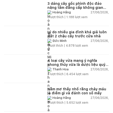
3 dáng cây gốc phình độc đáo
nâng tầm đẳng cấp không gian
sống
27/06/2026,
Hoàng Hằng
0
lượt thích |
1.188
lượt xem
Lý do nhiều gia đình khá giả luôn
đặt 2 chậu cây trước cửa nhà
27/06/2026,
Đức Minh
1
lượt thích |
4.878
lượt xem
4 loại cây vừa mang ý nghĩa
phong thủy vừa là dược liệu quý
nên trồng trong nhà
27/06/2026,
Thanh Hoa
0
lượt thích |
6.454
lượt xem
Nằm mơ thấy nhổ răng chảy máu
là điềm gì và đánh con số mấy
27/06/2026,
Hoàng Hằng
0
lượt thích |
5.652
lượt xem