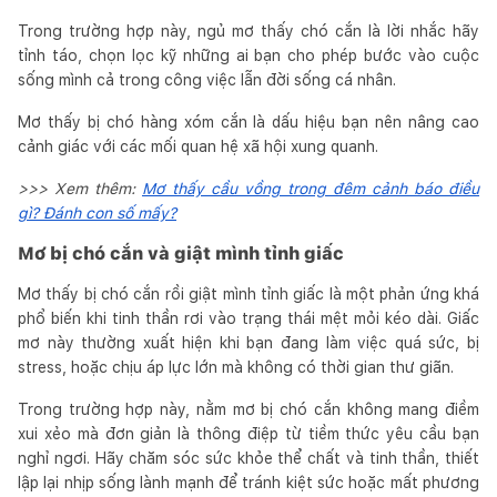
Trong trường hợp này, ngủ mơ thấy chó cắn là lời nhắc hãy
tỉnh táo, chọn lọc kỹ những ai bạn cho phép bước vào cuộc
sống mình cả trong công việc lẫn đời sống cá nhân.
Mơ thấy bị chó hàng xóm cắn là dấu hiệu bạn nên nâng cao
cảnh giác với các mối quan hệ xã hội xung quanh.
>>> Xem thêm:
Mơ thấy cầu vồng trong đêm cảnh báo điều
gì? Đánh con số mấy?
Mơ bị chó cắn và giật mình tỉnh giấc
Mơ thấy bị chó cắn rồi giật mình tỉnh giấc là một phản ứng khá
phổ biến khi tinh thần rơi vào trạng thái mệt mỏi kéo dài. Giấc
mơ này thường xuất hiện khi bạn đang làm việc quá sức, bị
stress, hoặc chịu áp lực lớn mà không có thời gian thư giãn.
Trong trường hợp này, nằm mơ bị chó cắn không mang điềm
xui xẻo mà đơn giản là thông điệp từ tiềm thức yêu cầu bạn
nghỉ ngơi. Hãy chăm sóc sức khỏe thể chất và tinh thần, thiết
lập lại nhịp sống lành mạnh để tránh kiệt sức hoặc mất phương