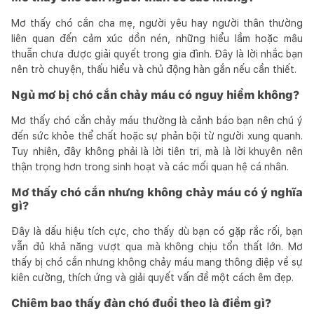
Mơ thấy chó cắn cha mẹ, người yêu hay người thân thường
liên quan đến cảm xúc dồn nén, những hiểu lầm hoặc mâu
thuẫn chưa được giải quyết trong gia đình. Đây là lời nhắc bạn
nên trò chuyện, thấu hiểu và chủ động hàn gắn nếu cần thiết.
Ngủ mơ bị chó cắn chảy máu có nguy hiểm không?
Mơ thấy chó cắn chảy máu thường là cảnh báo bạn nên chú ý
đến sức khỏe thể chất hoặc sự phản bội từ người xung quanh.
Tuy nhiên, đây không phải là lời tiên tri, mà là lời khuyên nên
thận trọng hơn trong sinh hoạt và các mối quan hệ cá nhân.
Mơ thấy chó cắn nhưng không chảy máu có ý nghĩa
gì?
Đây là dấu hiệu tích cực, cho thấy dù bạn có gặp rắc rối, bạn
vẫn đủ khả năng vượt qua mà không chịu tổn thất lớn. Mơ
thấy bị chó cắn nhưng không chảy máu mang thông điệp về sự
kiên cường, thích ứng và giải quyết vấn đề một cách êm đẹp.
Chiêm bao thấy đàn chó đuổi theo là điềm gì?