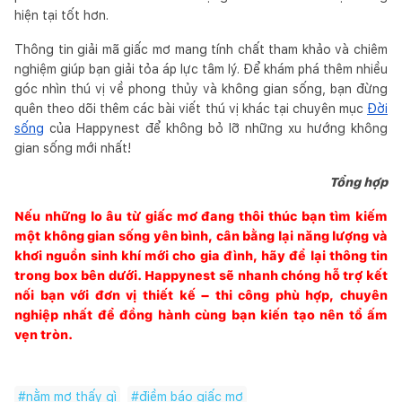
hiện tại tốt hơn.
Thông tin giải mã giấc mơ mang tính chất tham khảo và chiêm
nghiệm giúp bạn giải tỏa áp lực tâm lý. Để khám phá thêm nhiều
góc nhìn thú vị về phong thủy và không gian sống, bạn đừng
quên theo dõi thêm các bài viết thú vị khác tại chuyên mục
Đời
sống
của Happynest để không bỏ lỡ những xu hướng không
gian sống mới nhất!
Tổng hợp
Nếu những lo âu từ giấc mơ đang thôi thúc bạn tìm kiếm
một không gian sống yên bình, cân bằng lại năng lượng và
khơi nguồn sinh khí mới cho gia đình, hãy để lại thông tin
trong box bên dưới. Happynest sẽ nhanh chóng hỗ trợ kết
nối bạn với đơn vị thiết kế – thi công phù hợp, chuyên
nghiệp nhất để đồng hành cùng bạn kiến tạo nên tổ ấm
vẹn tròn.
#
nằm mơ thấy gì
#
điềm báo giấc mơ