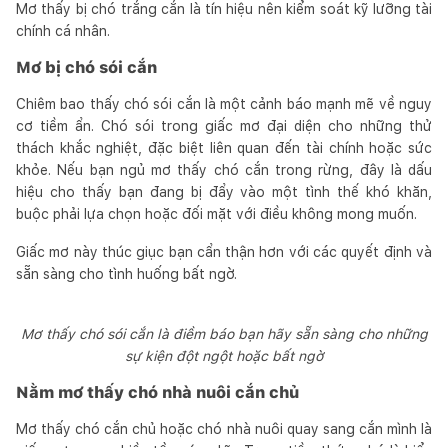
Mơ thấy bị chó trắng cắn là tín hiệu nên kiểm soát kỹ lưỡng tài
chính cá nhân.
Mơ bị chó sói cắn
Chiêm bao thấy chó sói cắn là một cảnh báo mạnh mẽ về nguy
cơ tiềm ẩn. Chó sói trong giấc mơ đại diện cho những thử
thách khắc nghiệt, đặc biệt liên quan đến tài chính hoặc sức
khỏe. Nếu bạn ngủ mơ thấy chó cắn trong rừng, đây là dấu
hiệu cho thấy bạn đang bị đẩy vào một tình thế khó khăn,
buộc phải lựa chọn hoặc đối mặt với điều không mong muốn.
Giấc mơ này thúc giục bạn cẩn thận hơn với các quyết định và
sẵn sàng cho tình huống bất ngờ.
Mơ thấy chó sói cắn là điềm báo bạn hãy sẵn sàng cho những
sự kiện đột ngột hoặc bất ngờ
Nằm mơ thấy chó nhà nuôi cắn chủ
Mơ thấy chó cắn chủ hoặc chó nhà nuôi quay sang cắn mình là