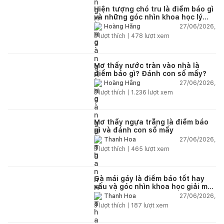
Hiện tượng chó tru là điềm báo gì
và những góc nhìn khoa học lý
giải
27/06/2026,
Hoàng Hằng
3
lượt thích |
478
lượt xem
Mơ thấy nước tràn vào nhà là
điềm báo gì? Đánh con số mấy?
27/06/2026,
Hoàng Hằng
3
lượt thích |
1.236
lượt xem
Mơ thấy ngựa trắng là điềm báo
gì và đánh con số mấy
27/06/2026,
Thanh Hoa
3
lượt thích |
465
lượt xem
Gà mái gáy là điềm báo tốt hay
xấu và góc nhìn khoa học giải mã
chi tiết
27/06/2026,
Thanh Hoa
3
lượt thích |
187
lượt xem