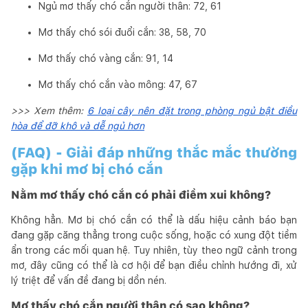
Ngủ mơ thấy chó cắn người thân: 72, 61
Mơ thấy chó sói đuổi cắn: 38, 58, 70
Mơ thấy chó vàng cắn: 91, 14
Mơ thấy chó cắn vào mông: 47, 67
>>> Xem thêm:
6 loại cây nên đặt trong phòng ngủ bật điều
hòa để đỡ khô và dễ ngủ hơn
(FAQ) - Giải đáp những thắc mắc thường
gặp khi mơ bị chó cắn
Nằm mơ thấy chó cắn có phải điềm xui không?
Không hẳn. Mơ bị chó cắn có thể là dấu hiệu cảnh báo bạn
đang gặp căng thẳng trong cuộc sống, hoặc có xung đột tiềm
ẩn trong các mối quan hệ. Tuy nhiên, tùy theo ngữ cảnh trong
mơ, đây cũng có thể là cơ hội để bạn điều chỉnh hướng đi, xử
lý triệt để vấn đề đang bị dồn nén.
Mơ thấy chó cắn người thân có sao không?