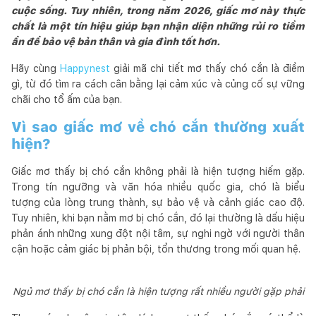
cuộc sống. Tuy nhiên, trong năm 2026, giấc mơ này thực
chất là một tín hiệu giúp bạn nhận diện những rủi ro tiềm
ẩn để bảo vệ bản thân và gia đình tốt hơn.
Hãy cùng
Happynest
giải mã chi tiết mơ thấy chó cắn là điềm
gì, từ đó tìm ra cách cân bằng lại cảm xúc và củng cố sự vững
chãi cho tổ ấm của bạn.
Vì sao giấc mơ về chó cắn thường xuất
hiện?
Giấc mơ thấy bị chó cắn không phải là hiện tượng hiếm gặp.
Trong tín ngưỡng và văn hóa nhiều quốc gia, chó là biểu
tượng của lòng trung thành, sự bảo vệ và cảnh giác cao độ.
Tuy nhiên, khi bạn nằm mơ bị chó cắn, đó lại thường là dấu hiệu
phản ánh những xung đột nội tâm, sự nghi ngờ với người thân
cận hoặc cảm giác bị phản bội, tổn thương trong mối quan hệ.
Ngủ mơ thấy bị chó cắn là hiện tượng rất nhiều người gặp phải