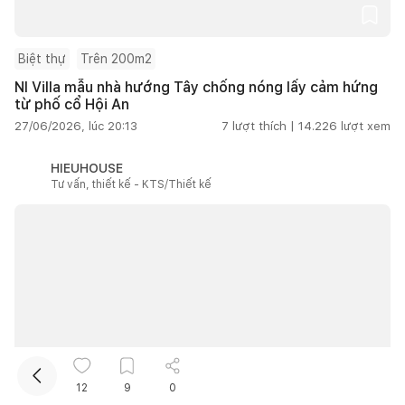
Biệt thự
Trên 200m2
NI Villa mẫu nhà hướng Tây chống nóng lấy cảm hứng
từ phố cổ Hội An
27/06/2026, lúc 20:13
7
lượt thích |
14.226
lượt xem
HIEUHOUSE
Kết nối thiết kế, thi công
Tư vấn, thiết kế - KTS/Thiết kế
Mua sắm hoàn thiện nhà
12
9
0