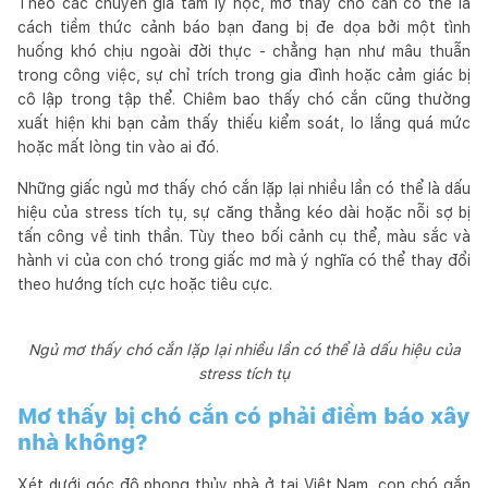
Theo các chuyên gia tâm lý học, mơ thấy chó cắn có thể là
cách tiềm thức cảnh báo bạn đang bị đe dọa bởi một tình
huống khó chịu ngoài đời thực - chẳng hạn như mâu thuẫn
trong công việc, sự chỉ trích trong gia đình hoặc cảm giác bị
cô lập trong tập thể. Chiêm bao thấy chó cắn cũng thường
xuất hiện khi bạn cảm thấy thiếu kiểm soát, lo lắng quá mức
hoặc mất lòng tin vào ai đó.
Những giấc ngủ mơ thấy chó cắn lặp lại nhiều lần có thể là dấu
hiệu của stress tích tụ, sự căng thẳng kéo dài hoặc nỗi sợ bị
tấn công về tinh thần. Tùy theo bối cảnh cụ thể, màu sắc và
hành vi của con chó trong giấc mơ mà ý nghĩa có thể thay đổi
theo hướng tích cực hoặc tiêu cực.
Ngủ mơ thấy chó cắn lặp lại nhiều lần có thể là dấu hiệu của
stress tích tụ
Mơ thấy bị chó cắn có phải điềm báo xây
nhà không?
Xét dưới góc độ phong thủy nhà ở tại Việt Nam, con chó gắn