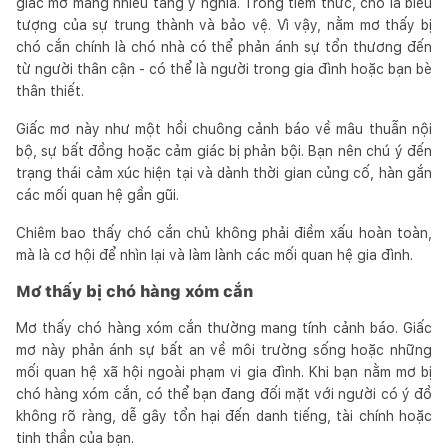
giấc mơ mang nhiều tầng ý nghĩa. Trong tiềm thức, chó là biểu
tượng của sự trung thành và bảo vệ. Vì vậy, nằm mơ thấy bị
chó cắn chính là chó nhà có thể phản ánh sự tổn thương đến
từ người thân cận - có thể là người trong gia đình hoặc bạn bè
thân thiết.
Giấc mơ này như một hồi chuông cảnh báo về mâu thuẫn nội
bộ, sự bất đồng hoặc cảm giác bị phản bội. Bạn nên chú ý đến
trạng thái cảm xúc hiện tại và dành thời gian củng cố, hàn gắn
các mối quan hệ gần gũi.
Chiêm bao thấy chó cắn chủ không phải điềm xấu hoàn toàn,
mà là cơ hội để nhìn lại và làm lành các mối quan hệ gia đình.
Mơ thấy bị chó hàng xóm cắn
Mơ thấy chó hàng xóm cắn thường mang tính cảnh báo. Giấc
mơ này phản ánh sự bất an về môi trường sống hoặc những
mối quan hệ xã hội ngoài phạm vi gia đình. Khi bạn nằm mơ bị
chó hàng xóm cắn, có thể bạn đang đối mặt với người có ý đồ
không rõ ràng, dễ gây tổn hại đến danh tiếng, tài chính hoặc
tinh thần của bạn.