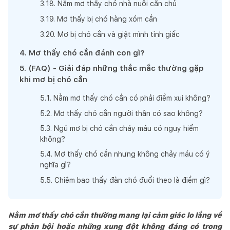
3
.
18
.
Nằm mơ thấy chó nhà nuôi cắn chủ
3
.
19
.
Mơ thấy bị chó hàng xóm cắn
3
.
20
.
Mơ bị chó cắn và giật mình tỉnh giấc
4
.
Mơ thấy chó cắn đánh con gì?
5
.
(FAQ) - Giải đáp những thắc mắc thường gặp
khi mơ bị chó cắn
5
.
1
.
Nằm mơ thấy chó cắn có phải điềm xui không?
5
.
2
.
Mơ thấy chó cắn người thân có sao không?
5
.
3
.
Ngủ mơ bị chó cắn chảy máu có nguy hiểm
không?
5
.
4
.
Mơ thấy chó cắn nhưng không chảy máu có ý
nghĩa gì?
5
.
5
.
Chiêm bao thấy đàn chó đuổi theo là điềm gì?
Nằm mơ thấy chó cắn thường mang lại cảm giác lo lắng về
sự phản bội hoặc những xung đột không đáng có trong