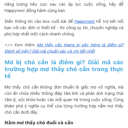
năng lượng tiêu cực sau các áp lực cuộc sống, hãy để
Happynest đồng hành cùng bạn.
Điền thông tin vào box cuối bài để
Happynest
hỗ trợ kết nối
bạn với các đơn vị thiết kế - thi công uy tín, chuyên nghiệp và
phù hợp nhất một cách nhanh chóng.
>>> Xem thêm:
Mơ thấy cầu thang bị gãy hỏng là điềm gì?
Đánh số mấy? Giải mã chuẩn xác và chi tiết nhất
Mơ bị chó cắn là điềm gì? Giải mã các
trường hợp mơ thấy chó cắn trong thực
tế
Mơ thấy chó cắn không đơn thuần là giấc mơ vô nghĩa, mà
còn ẩn chứa nhiều thông điệp tâm linh và phản ánh trạng thái
tâm lý, sức khỏe hoặc các mối quan hệ trong cuộc sống. Cùng
khám phá ý nghĩa cụ thể của từng trường hợp nằm mơ thấy
chó cắn dưới đây.
Nằm mơ thấy chó đuổi và cắn