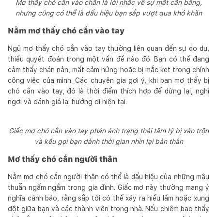
Mơ thấy chó cắn vào chân là lời nhắc về sự mất cân bằng,
nhưng cũng có thể là dấu hiệu bạn sắp vượt qua khó khăn
Nằm mơ thấy chó cắn vào tay
Ngủ mơ thấy chó cắn vào tay thường liên quan đến sự do dự,
thiếu quyết đoán trong một vấn đề nào đó. Bạn có thể đang
cảm thấy chán nản, mất cảm hứng hoặc bị mắc kẹt trong chính
công việc của mình. Các chuyên gia gợi ý, khi bạn mơ thấy bị
chó cắn vào tay, đó là thời điểm thích hợp để dừng lại, nghỉ
ngơi và đánh giá lại hướng đi hiện tại.
Giấc mơ chó cắn vào tay phản ánh trạng thái tâm lý bị xáo trộn
và kêu gọi bạn dành thời gian nhìn lại bản thân
Mơ thấy chó cắn người thân
Nằm mơ chó cắn người thân có thể là dấu hiệu của những mâu
thuẫn ngấm ngầm trong gia đình. Giấc mơ này thường mang ý
nghĩa cảnh báo, rằng sắp tới có thể xảy ra hiểu lầm hoặc xung
đột giữa bạn và các thành viên trong nhà. Nếu chiêm bao thấy