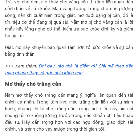
Trái với chó đen, mơ thấy chó vàng cắn thường liên quan đến
cảnh báo về sức khỏe. Màu vàng tượng trưng cho năng lượng
sống, nên khi xuất hiện trong giấc mơ dưới dạng bị cắn, đó là
tín hiệu cơ thể đang bị quá tải. Nằm mơ bị chó vàng cắn là lời
nhắc hãy lắng nghe cơ thể, kiểm tra sức khỏe định kỳ và giảm
tải áp lực.
Giấc mơ này khuyên bạn quan tâm hơn tới sức khỏe và sự cân
bằng tinh thần.
>>> Xem thêm:
Dơi bay vào nhà là điềm gì? Giải mã theo dân
gian phong thủy và góc nhìn khoa học
Mơ thấy chó trắng cắn
Nằm mơ thấy chó trắng cắn mang ý nghĩa liên quan đến tài
chính cá nhân. Trong tâm linh, màu trắng gắn liền với sự minh
bạch, nhưng khi bị chó trắng cắn trong mơ, điều này ám chỉ
những rủi ro không lường trước trong các khoản chi tiêu hoặc
đầu tư. Hãy cẩn trọng hơn với các hợp đồng, giao dịch tài
chính, và tránh cho vay mượn trong thời gian tới.