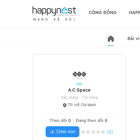
CỘNG ĐỒNG
HAP
M
Ạ
N
G
X
Ã
H
Ộ
I
Bài vi
A.C.Space
Xây dựng - Thi công
TP. Hồ Chí Minh
Theo dõi
0
Đang theo dõi
0
Chim non
(
0
)