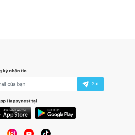
 ký nhận tin
l nhận tin
Gửi
app Happynest tại