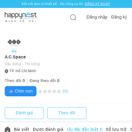
Kết nối đơn vị thiết kế - thi công uy tín.
ĐĂNG KÝ NGAY!
Đăng nhập
Đăng ký
M
Ạ
N
G
X
Ã
H
Ộ
I
A.C.Space
Xây dựng - Thi công
TP. Hồ Chí Minh
Theo dõi
0
Đang theo dõi
0
Chim non
(
0
)
Đánh giá
Theo dõi
Bài viết
Được đánh giá
Ưu đãi đặc biệt
0
Sổ lưu trữ