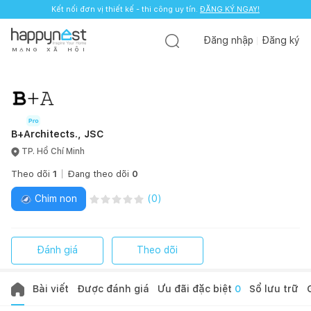
Kết nối đơn vị thiết kế - thi công uy tín.
ĐĂNG KÝ NGAY!
Đăng nhập
Đăng ký
M
Ạ
N
G
X
Ã
H
Ộ
I
B+Architects., JSC
TP. Hồ Chí Minh
Theo dõi
1
Đang theo dõi
0
Chim non
(
0
)
Đánh giá
Theo dõi
Bài viết
Được đánh giá
Ưu đãi đặc biệt
0
Sổ lưu trữ