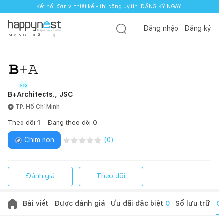
Kết nối đơn vị thiết kế - thi công uy tín.
ĐĂNG KÝ NGAY!
Đăng nhập
Đăng ký
M
Ạ
N
G
X
Ã
H
Ộ
I
B+Architects., JSC
TP. Hồ Chí Minh
Theo dõi
1
Đang theo dõi
0
Chim non
(
0
)
Đánh giá
Theo dõi
Bài viết
Được đánh giá
Ưu đãi đặc biệt
0
Sổ lưu trữ