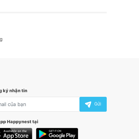
ng
 ký nhận tin
l nhận tin
Gửi
app Happynest tại