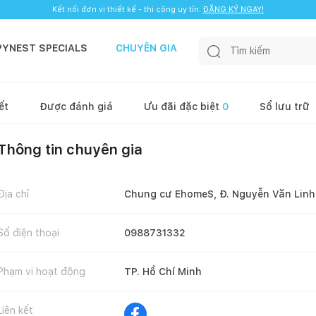
Kết nối đơn vị thiết kế - thi công uy tín.
ĐĂNG KÝ NGAY!
PYNEST SPECIALS
CHUYÊN GIA
ết
Được đánh giá
Ưu đãi đặc biệt
0
Sổ lưu trữ
Thông tin chuyên gia
Địa chỉ
Chung cư EhomeS, Đ. Nguyễn Văn Linh,
Số điện thoại
0988731332
Phạm vi hoạt động
TP. Hồ Chí Minh
Liên kết