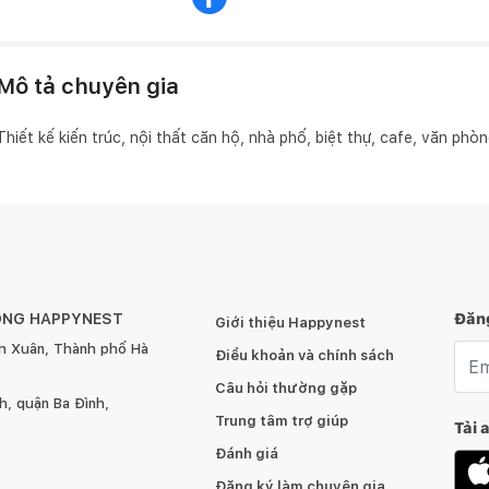
Mô tả chuyên gia
Thiết kế kiến trúc, nội thất căn hộ, nhà phố, biệt thự, cafe, văn phò
ÔNG HAPPYNEST
Đăng
Giới thiệu Happynest
h Xuân, Thành phố Hà
Emai
Điều khoản và chính sách
Câu hỏi thường gặp
, quận Ba Đình,
Trung tâm trợ giúp
Tải 
Đánh giá
Đăng ký làm chuyên gia