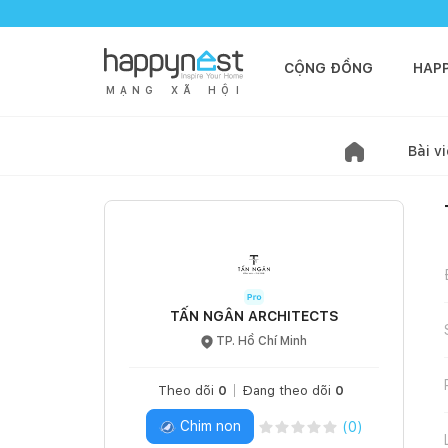
CỘNG ĐỒNG
HAP
M
Ạ
N
G
X
Ã
H
Ộ
I
Bài vi
TẤN NGÂN ARCHITECTS
TP. Hồ Chí Minh
Theo dõi
0
Đang theo dõi
0
Chim non
(
0
)