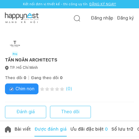
Kết nối đơn vị thiết kế - thi công uy tín.
ĐĂNG KÝ NGAY!
Đăng nhập
Đăng ký
M
Ạ
N
G
X
Ã
H
Ộ
I
TẤN NGÂN ARCHITECTS
TP. Hồ Chí Minh
Theo dõi
0
Đang theo dõi
0
Chim non
(
0
)
Đánh giá
Theo dõi
Bài viết
Được đánh giá
Ưu đãi đặc biệt
0
Sổ lưu trữ