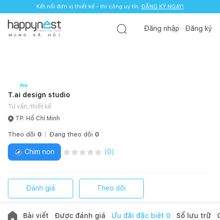
Kết nối đơn vị thiết kế - thi công uy tín.
ĐĂNG KÝ NGAY!
Đăng nhập
Đăng ký
M
Ạ
N
G
X
Ã
H
Ộ
I
T.ai design studio
Tư vấn, thiết kế
TP. Hồ Chí Minh
Theo dõi
0
Đang theo dõi
0
Chim non
(
0
)
Đánh giá
Theo dõi
Bài viết
Được đánh giá
Ưu đãi đặc biệt
0
Sổ lưu trữ