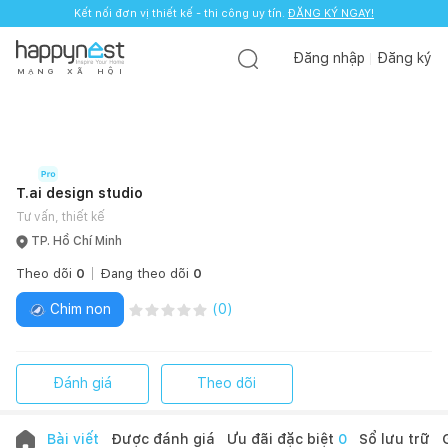
Kết nối đơn vị thiết kế - thi công uy tín.
ĐĂNG KÝ NGAY!
Đăng nhập
Đăng ký
M
Ạ
N
G
X
Ã
H
Ộ
I
T.ai design studio
Tư vấn, thiết kế
TP. Hồ Chí Minh
Theo dõi
0
Đang theo dõi
0
Chim non
(
0
)
Đánh giá
Theo dõi
Bài viết
Được đánh giá
Ưu đãi đặc biệt
0
Sổ lưu trữ