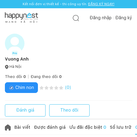
Kết nối đơn vị thiết kế - thi công uy tín.
ĐĂNG KÝ NGAY!
Đăng nhập
Đăng ký
M
Ạ
N
G
X
Ã
H
Ộ
I
Vuong Anh
Hà Nội
Theo dõi
0
Đang theo dõi
0
Chim non
(
0
)
Đánh giá
Theo dõi
Bài viết
Được đánh giá
Ưu đãi đặc biệt
0
Sổ lưu trữ