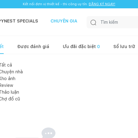
Kết nối đơn vị thiết kế - thi công uy tín.
ĐĂNG KÝ NGAY!
PYNEST SPECIALS
CHUYÊN GIA
ết
Được đánh giá
Ưu đãi đặc biệt
0
Sổ lưu trữ
Tất cả
Chuyện nhà
Kho ảnh
Review
Thảo luận
Chợ đồ cũ