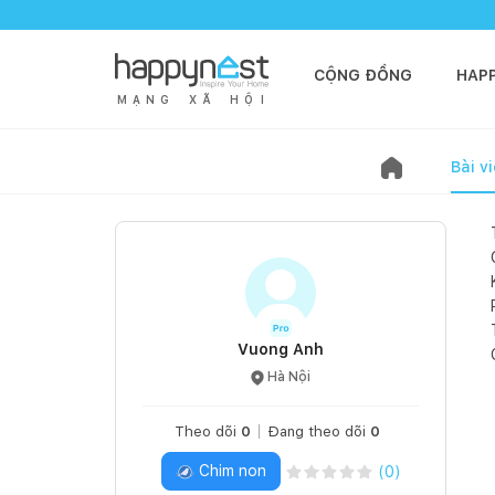
CỘNG ĐỒNG
HAP
M
Ạ
N
G
X
Ã
H
Ộ
I
Bài vi
Vuong Anh
Hà Nội
Theo dõi
0
Đang theo dõi
0
Chim non
(
0
)