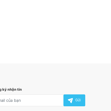
 ký nhận tin
l nhận tin
Gửi