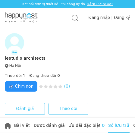
Kết nối đơn vị thiết kế - thi công uy tín.
ĐĂNG KÝ NGAY!
Đăng nhập
Đăng ký
M
Ạ
N
G
X
Ã
H
Ộ
I
lestudio architects
Hà Nội
Theo dõi
1
Đang theo dõi
0
Chim non
(
0
)
Đánh giá
Theo dõi
Bài viết
Được đánh giá
Ưu đãi đặc biệt
0
Sổ lưu trữ