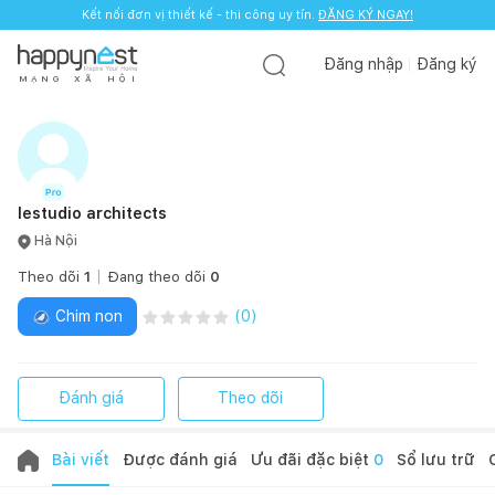
Kết nối đơn vị thiết kế - thi công uy tín.
ĐĂNG KÝ NGAY!
Đăng nhập
Đăng ký
M
Ạ
N
G
X
Ã
H
Ộ
I
lestudio architects
Hà Nội
Theo dõi
1
Đang theo dõi
0
Chim non
(
0
)
Đánh giá
Theo dõi
Bài viết
Được đánh giá
Ưu đãi đặc biệt
0
Sổ lưu trữ