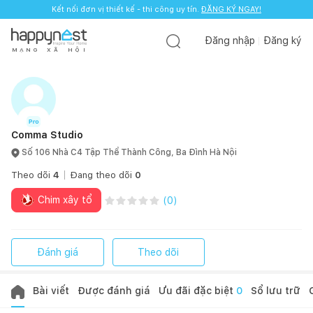
Kết nối đơn vị thiết kế - thi công uy tín.
ĐĂNG KÝ NGAY!
Đăng nhập
Đăng ký
M
Ạ
N
G
X
Ã
H
Ộ
I
Comma Studio
Số 106 Nhà C4 Tập Thể Thành Công, Ba Đình Hà Nội
Theo dõi
4
Đang theo dõi
0
Chim xây tổ
(
0
)
Đánh giá
Theo dõi
Bài viết
Được đánh giá
Ưu đãi đặc biệt
0
Sổ lưu trữ