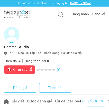
Kết nối đơn vị thiết kế - thi công uy tín.
ĐĂNG KÝ NGAY!
Đăng nhập
Đăng ký
M
Ạ
N
G
X
Ã
H
Ộ
I
Comma Studio
Số 106 Nhà C4 Tập Thể Thành Công, Ba Đình Hà Nội
Theo dõi
4
Đang theo dõi
0
Chim xây tổ
(
0
)
Đánh giá
Theo dõi
Bài viết
Được đánh giá
Ưu đãi đặc biệt
0
Sổ lưu trữ