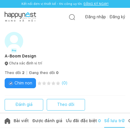
Kết nối đơn vị thiết kế - thi công uy tín.
ĐĂNG KÝ NGAY!
Đăng nhập
Đăng ký
M
Ạ
N
G
X
Ã
H
Ộ
I
A-Boom Design
Chưa xác định vị trí
Theo dõi
2
Đang theo dõi
0
Chim non
(
0
)
Đánh giá
Theo dõi
Bài viết
Được đánh giá
Ưu đãi đặc biệt
0
Sổ lưu trữ