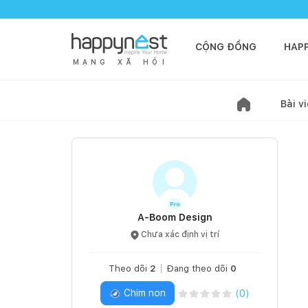
CỘNG ĐỒNG
HAP
M
Ạ
N
G
X
Ã
H
Ộ
I
Bài vi
A-Boom Design
Chưa xác định vị trí
Theo dõi
2
Đang theo dõi
0
Chim non
(
0
)