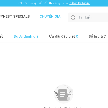
Kết nối đơn vị thiết kế - thi công uy tín.
ĐĂNG KÝ NGAY!
PYNEST SPECIALS
CHUYÊN GIA
ết
Được đánh giá
Ưu đãi đặc biệt
0
Sổ lưu trữ