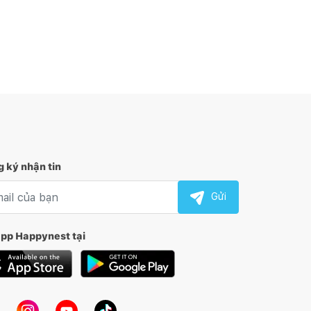
 ký nhận tin
l nhận tin
Gửi
app Happynest tại