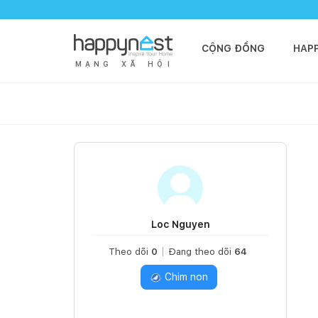
CỘNG ĐỒNG
HAP
M
Ạ
N
G
X
Ã
H
Ộ
I
Loc Nguyen
Theo dõi
0
Đang theo dõi
64
Chim non