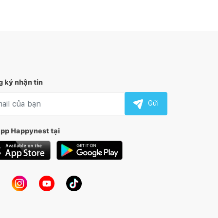
 ký nhận tin
l nhận tin
Gửi
app Happynest tại