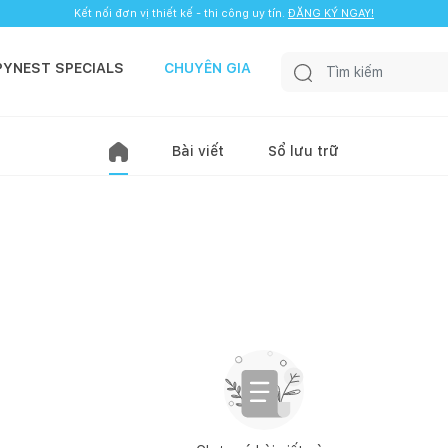
Kết nối đơn vị thiết kế - thi công uy tín.
ĐĂNG KÝ NGAY!
PYNEST SPECIALS
CHUYÊN GIA
Bài viết
Sổ lưu trữ