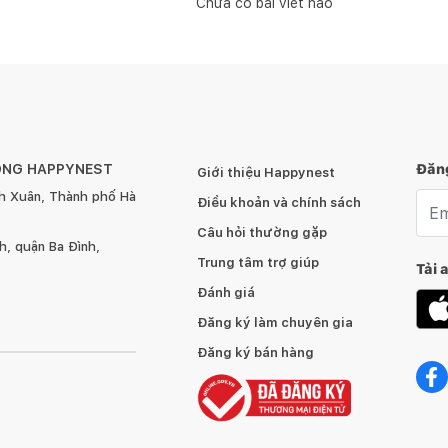
Chưa có bài viết nào
ÔNG HAPPYNEST
Đăng
Giới thiệu Happynest
h Xuân, Thành phố Hà
Emai
Điều khoản và chính sách
Câu hỏi thường gặp
, quận Ba Đình,
Trung tâm trợ giúp
Tải 
Đánh giá
Đăng ký làm chuyên gia
Đăng ký bán hàng