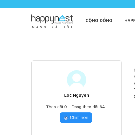
CỘNG ĐỒNG
HAP
M
Ạ
N
G
X
Ã
H
Ộ
I
Loc Nguyen
Theo dõi
0
Đang theo dõi
64
Chim non