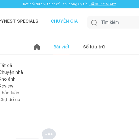
Kết nối đơn vị thiết kế - thi công uy tín.
ĐĂNG KÝ NGAY!
PYNEST SPECIALS
CHUYÊN GIA
Bài viết
Sổ lưu trữ
Tất cả
Chuyện nhà
Kho ảnh
Review
Thảo luận
Chợ đồ cũ