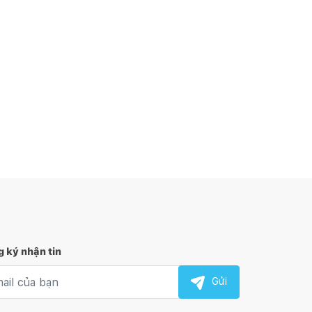
 ký nhận tin
l nhận tin
Gửi