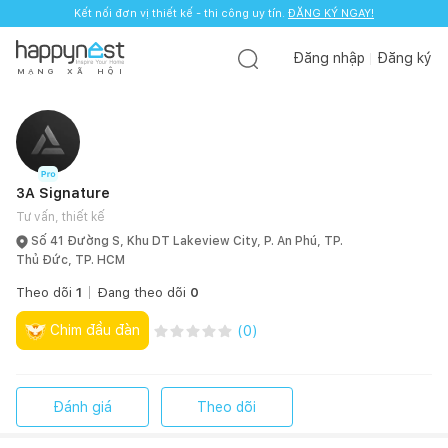
Kết nối đơn vị thiết kế - thi công uy tín.
ĐĂNG KÝ NGAY!
Đăng nhập
Đăng ký
M
Ạ
N
G
X
Ã
H
Ộ
I
3A Signature
Tư vấn, thiết kế
Số 41 Đường S, Khu DT Lakeview City, P. An Phú, TP.
Thủ Đức, TP. HCM
Theo dõi
1
Đang theo dõi
0
Chim đầu đàn
(
0
)
Đánh giá
Theo dõi