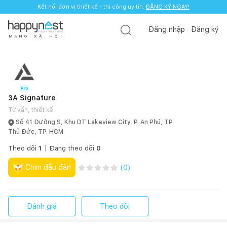
Kết nối đơn vị thiết kế - thi công uy tín.
ĐĂNG KÝ NGAY!
Đăng nhập
Đăng ký
M
Ạ
N
G
X
Ã
H
Ộ
I
3A Signature
Tư vấn, thiết kế
Số 41 Đường S, Khu DT Lakeview City, P. An Phú, TP.
Thủ Đức, TP. HCM
Theo dõi
1
Đang theo dõi
0
Chim đầu đàn
(
0
)
Đánh giá
Theo dõi