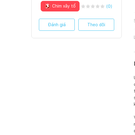
Chim xây tổ
(
0
)
Đánh giá
Theo dõi