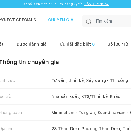
Kết nối đơn vị thiết kế - thi công uy tín.
ĐĂNG KÝ NGAY!
PYNEST SPECIALS
CHUYÊN GIA
ết
Được đánh giá
Ưu đãi đặc biệt
0
Sổ lưu trữ
Thông tin chuyên gia
Lĩnh vực
Tư vấn, thiết kế, Xây dựng - Thi công
Vai trò
Nhà sản xuất, KTS/Thiết kế, Khác
Phong cách
Minimalism - Tối giản, Scandinavian - 
Địa chỉ
28 Thảo Điền, Phường Thảo Điền, Thủ