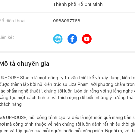
Thành phố Hồ Chí Minh
Số điện thoại
0988097788
Liên kết
Mô tả chuyên gia
URHOUSE Studio là một công ty tư vấn thiết kế và xây dựng, kiến trú
được thành lập bởi nữ Kiến trúc sư Liza Phạm. Với phương châm trong
tác phẩm nghệ thuật”, chúng tôi luôn luôn tin rằng với sự lắng ngh
sáng tạo một cách tinh tế và thích dụng để biến những ý tưởng thàn
khách hàng.

Với URHOUSE, mỗi công trình tạo ra đều là một món quà mang bản s
nơi mà công trình thuộc về nên chúng tôi luôn dành rất nhiều thời g
quen và tập quán của mỗi người hoặc mỗi vùng miền. Ngoài ra, với t