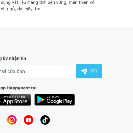
dụng vật liệu mang tính bền vững, thân thiện với 
 như gỗ, đá, mây, tre,…
 ký nhận tin
l nhận tin
Gửi
app Happynest tại