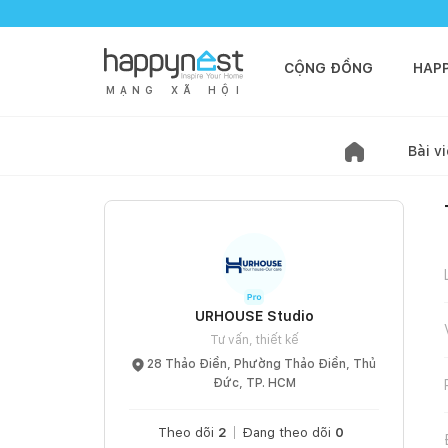
CỘNG ĐỒNG
HAP
M
Ạ
N
G
X
Ã
H
Ộ
I
Bài vi
URHOUSE Studio
Tư vấn, thiết kế
28 Thảo Điền, Phường Thảo Điền, Thủ
Đức, TP. HCM
Theo dõi
2
Đang theo dõi
0