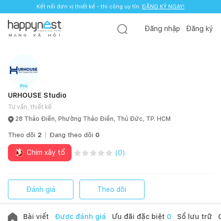
Kết nối đơn vị thiết kế - thi công uy tín.
ĐĂNG KÝ NGAY!
Đăng nhập
Đăng ký
M
Ạ
N
G
X
Ã
H
Ộ
I
URHOUSE Studio
Tư vấn, thiết kế
28 Thảo Điền, Phường Thảo Điền, Thủ Đức, TP. HCM
Theo dõi
2
Đang theo dõi
0
Chim xây tổ
(
0
)
Đánh giá
Theo dõi
Bài viết
Được đánh giá
Ưu đãi đặc biệt
0
Sổ lưu trữ