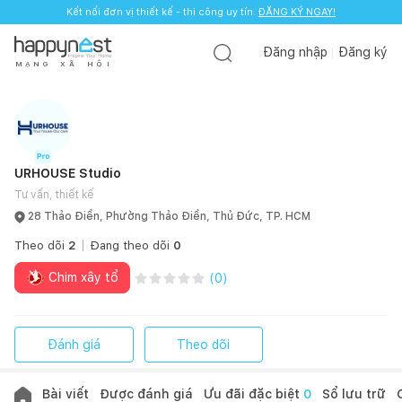
Kết nối đơn vị thiết kế - thi công uy tín.
ĐĂNG KÝ NGAY!
Đăng nhập
Đăng ký
M
Ạ
N
G
X
Ã
H
Ộ
I
URHOUSE Studio
Tư vấn, thiết kế
28 Thảo Điền, Phường Thảo Điền, Thủ Đức, TP. HCM
Theo dõi
2
Đang theo dõi
0
Chim xây tổ
(
0
)
Đánh giá
Theo dõi
Bài viết
Được đánh giá
Ưu đãi đặc biệt
0
Sổ lưu trữ