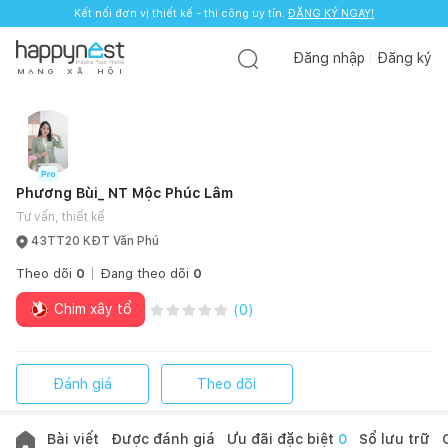
Kết nối đơn vị thiết kế - thi công uy tín.
ĐĂNG KÝ NGAY!
Đăng nhập
Đăng ký
M
Ạ
N
G
X
Ã
H
Ộ
I
Phương Bùi_ NT Mộc Phúc Lâm
Tư vấn, thiết kế
43TT20 KĐT Văn Phú
Theo dõi
0
Đang theo dõi
0
Chim xây tổ
(
0
)
Đánh giá
Theo dõi
Bài viết
Được đánh giá
Ưu đãi đặc biệt
0
Sổ lưu trữ