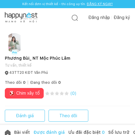
Kết nối đơn vị thiết kế - thi công uy tín.
ĐĂNG KÝ NGAY!
Đăng nhập
Đăng ký
M
Ạ
N
G
X
Ã
H
Ộ
I
Phương Bùi_ NT Mộc Phúc Lâm
Tư vấn, thiết kế
43TT20 KĐT Văn Phú
Theo dõi
0
Đang theo dõi
0
Chim xây tổ
(
0
)
Đánh giá
Theo dõi
Bài viết
Được đánh giá
Ưu đãi đặc biệt
0
Sổ lưu trữ