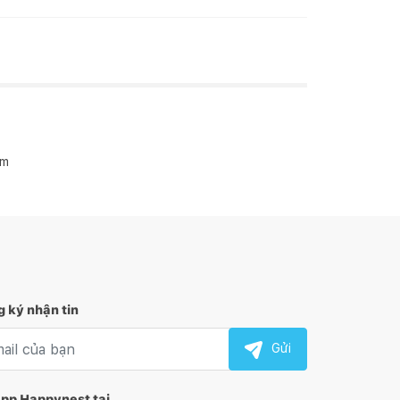
am
 ký nhận tin
l nhận tin
Gửi
app Happynest tại