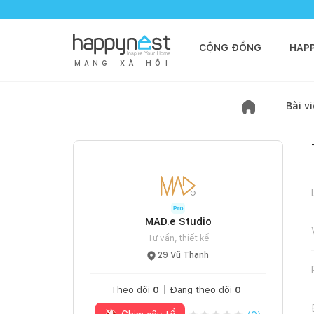
CỘNG ĐỒNG
HAP
M
Ạ
N
G
X
Ã
H
Ộ
I
Bài vi
MAD.e Studio
Tư vấn, thiết kế
29 Vũ Thạnh
Theo dõi
0
Đang theo dõi
0