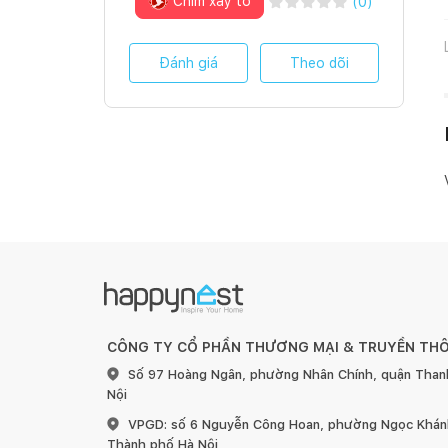
Chim xây tổ
(
0
)
Đánh giá
Theo dõi
CÔNG TY CỔ PHẦN THƯƠNG MẠI & TRUYỀN TH
Số 97 Hoàng Ngân, phường Nhân Chính, quận Than
Nội
VPGD: số 6 Nguyễn Công Hoan, phường Ngọc Khánh
Thành phố Hà Nội