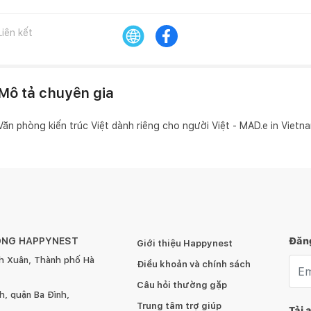
Liên kết
Mô tả chuyên gia
Văn phòng kiến trúc Việt dành riêng cho người Việt - MAD.e in Vietn
ÔNG HAPPYNEST
Đăng
Giới thiệu Happynest
h Xuân, Thành phố Hà
Emai
Điều khoản và chính sách
Câu hỏi thường gặp
, quận Ba Đình,
Trung tâm trợ giúp
Tải 