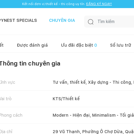
Kết nối đơn vị thiết kế - thi công uy tín.
ĐĂNG KÝ NGAY!
PYNEST SPECIALS
CHUYÊN GIA
ết
Được đánh giá
Ưu đãi đặc biệt
0
Sổ lưu trữ
Thông tin chuyên gia
Lĩnh vực
Tư vấn, thiết kế, Xây dựng - Thi công, 
Vai trò
KTS/Thiết kế
Phong cách
Modern - Hiện đại, Minimalism - Tối gi
Địa chỉ
29 Vũ Thạnh, Phường Ô Chợ Dừa, Quậ