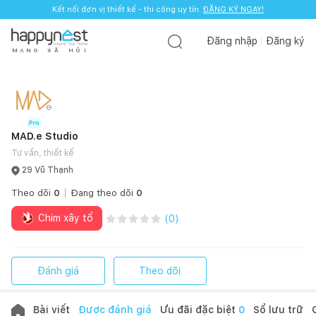
Kết nối đơn vị thiết kế - thi công uy tín.
ĐĂNG KÝ NGAY!
Đăng nhập
Đăng ký
M
Ạ
N
G
X
Ã
H
Ộ
I
MAD.e Studio
Tư vấn, thiết kế
29 Vũ Thạnh
Theo dõi
0
Đang theo dõi
0
Chim xây tổ
(
0
)
Đánh giá
Theo dõi
Bài viết
Được đánh giá
Ưu đãi đặc biệt
0
Sổ lưu trữ