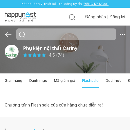
Kết nối đơn vị thiết kế - thi công uy tín.
ĐĂNG KÝ NGAY!
Đăng nhập
Đăng ký
M
Ạ
N
G
X
Ã
H
Ộ
I
Phụ kiện nội thất Cariny
4.5
(
74
)
Gian hàng
Danh mục
Mã giảm giá
Flashsale
Deal hot
Đ
Chương trình Flash sale của cửa hàng chưa diễn ra!