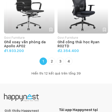
Govi Furniture
Govi Furniture
Ghế xoay văn phòng da
Ghế công thái học Ryan
Apollo AP02
R02TD
đ1.933.200
đ2.354.400
1
2
3
4
Hiển thị
12
kết quả trên tổng
39
Tải app Happynest tại
Giới thiệu Happynest