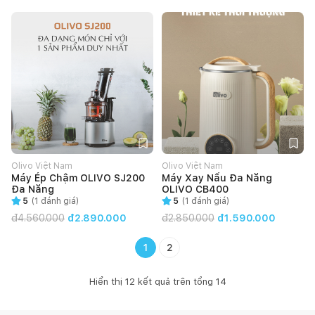
Olivo Việt Nam
Olivo Việt Nam
Máy Ép Chậm OLIVO SJ200
Máy Xay Nấu Đa Năng
Đa Năng
OLIVO CB400
5
(
1
đánh giá)
5
(
1
đánh giá)
đ
4.560.000
đ2.890.000
đ
2.850.000
đ1.590.000
1
2
Hiển thị
12
kết quả trên tổng
14