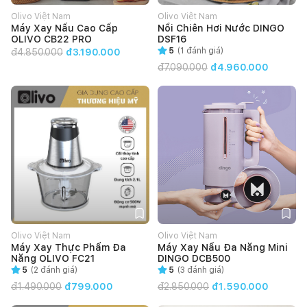
Olivo Việt Nam
Olivo Việt Nam
Máy Xay Nấu Cao Cấp
Nồi Chiên Hơi Nước DINGO
OLIVO CB22 PRO
DSF16
5
(
1
đánh giá)
đ
4.850.000
đ3.190.000
đ
7.090.000
đ4.960.000
Olivo Việt Nam
Olivo Việt Nam
Máy Xay Thực Phẩm Đa
Máy Xay Nấu Đa Năng Mini
Năng OLIVO FC21
DINGO DCB500
5
(
2
đánh giá)
5
(
3
đánh giá)
đ
1.490.000
đ799.000
đ
2.850.000
đ1.590.000