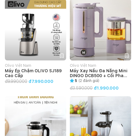
Olivo Việt Nam
Olivo Việt Nam
Máy Ép Chậm OLIVO SJ189
Máy Xay Nấu Đa Năng Mini
Cao Cấp
DINGO DCB500 + Cối Pha
Trà
5
(
2
đánh giá)
đ
9.990.000
đ7.990.000
đ
3.590.000
đ1.990.000