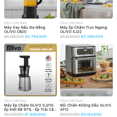
Olivo Việt Nam
Olivo Việt Nam
Máy Xay Nấu Đa Năng
Máy Ép Chậm Trục Ngang
OLIVO CB20
OLIVO SJ22
đ
4.290.000
đ2.790.000
đ
4.850.000
đ2.590.000
Olivo Việt Nam
Olivo Việt Nam
Máy Ép Chậm OLIVO SJ210-
Nồi Chiên Không Dầu OLIVO
Ép Kiệt Bã 97% - Ép Trái Cây
AF12
Hoa Quả Rau Củ Đa Năng
đ
3.830.000
đ1.980.000
đ
4.900.000
đ3.180.000