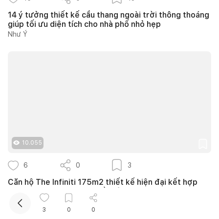
14 ý tưởng thiết kế cầu thang ngoài trời thông thoáng
giúp tối ưu diện tích cho nhà phố nhỏ hẹp
Như Ý
Kết nối thiết kế, thi công
Mua sắm hoàn thiện nhà
10.055
6
0
3
Căn hộ The Infiniti 175m2 thiết kế hiện đại kết hợp
nghệ thuật Modern Art đầy cảm xúc
139DESIGN
3
0
0