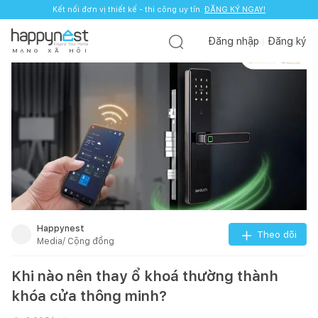
Kết nối đơn vị thiết kế - thi công uy tín.
ĐĂNG KÝ NGAY!
Đăng nhập
Đăng ký
M
Ạ
N
G
X
Ã
H
Ộ
I
Happynest
Theo dõi
Media/ Cộng đồng
Khi nào nên thay ổ khoá thường thành
khóa cửa thông minh?