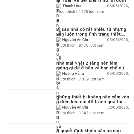
an toàn và tiết kiệm như lời đồn?
06/06/2026,
Thanh Hoa
2
lượt thích |
4.175
lượt xem
Vì sao nhà có rất nhiều tủ nhưng
vẫn luôn trong tình trạng thiếu
chỗ chứa đồ?
06/06/2026,
Nguyễn An Chi
5
lượt thích |
9.178
lượt xem
Nhà mái Nhật 2 tầng nên làm
móng gì để ở bền và hạn chế nứt
lún?
05/06/2026,
Hoàng Hằng
5
lượt thích |
7.859
lượt xem
Những thiết bị không nên cắm vào
ổ điện kéo dài để tránh quá tải và
chập cháy trong nhà
02/06/2026,
Nguyễn An Chi
9
lượt thích |
3.347
lượt xem
5 quyết định khiến căn hộ mới