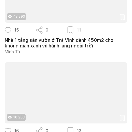
43.293
15
0
11
Nhà 1 tầng sân vườn ở Trà Vinh dành 450m2 cho
không gian xanh và hành lang ngoài trời
Minh Tú
10.253
16
0
13