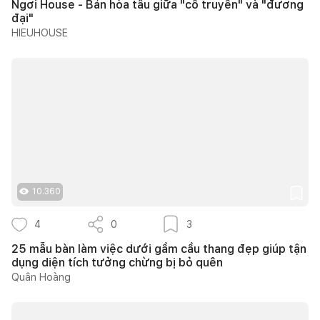
Ngơi House - Bản hòa tấu giữa "cổ truyền" và "đương
đại"
HIEUHOUSE
10.360
4
0
3
25 mẫu bàn làm việc dưới gầm cầu thang đẹp giúp tận
dụng diện tích tưởng chừng bị bỏ quên
Quân Hoàng