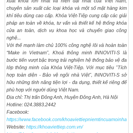
xuất khóa lớn nhất và hiện đại nhất của Việt Nam,
chuyên sản xuất các loại khóa và một số mặt hàng kim
khí tiêu dùng cao cấp. Khóa Việt-Tiệp cung cấp các giải
pháp an toàn về khóa, tư vấn và thiết kế hệ thống khóa
cửa an toàn, dịch vụ khoa học và chuyển giao công
nghệ...
Với thế mạnh làm chủ 100% công nghệ lõi và hoàn toàn
“Make in Vietnam", Khoá thông minh INNOVITI-S là
bước tiến vượt bậc trong trải nghiệm hệ thống bảo vệ đa
lớp thông minh của Khóa Việt-Tiệp. Với mục tiêu "Tích
hợp toàn diện - Bảo vệ ngôi nhà Việt", INNOVITI-S sở
hữu những tính năng tiện lợi - đa dụng, thiết kế riêng để
phù hợp với người dùng Việt Nam.
Địa chỉ: Thị trấn Đông Anh, Huyện Đông Anh, Hà Nội
Hotline: 024.3883.2442
Facebook:
https://www.facebook.com/khoaviettiepniemtincuamoinha
Website:
https://khoaviettiep.com.vn/