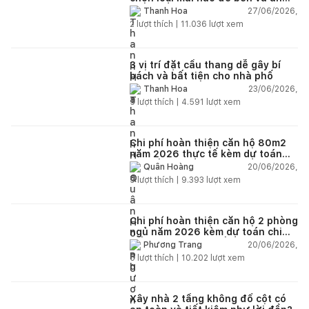
toàn?
27/06/2026,
Thanh Hoa
2
lượt thích |
11.036
lượt xem
3 vị trí đặt cầu thang dễ gây bí
bách và bất tiện cho nhà phố
23/06/2026,
Thanh Hoa
5
lượt thích |
4.591
lượt xem
Chi phí hoàn thiện căn hộ 80m2
năm 2026 thực tế kèm dự toán
chi tiết từng hạng mục
20/06/2026,
Quân Hoàng
9
lượt thích |
9.393
lượt xem
Chi phí hoàn thiện căn hộ 2 phòng
ngủ năm 2026 kèm dự toán chi
tiết và ví dụ thực tế
20/06/2026,
Phương Trang
5
lượt thích |
10.202
lượt xem
Xây nhà 2 tầng không đổ cột có