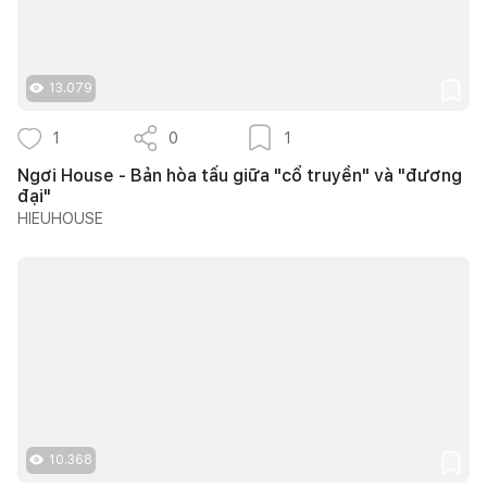
13.079
1
0
1
Ngơi House - Bản hòa tấu giữa "cổ truyền" và "đương
đại"
HIEUHOUSE
10.368