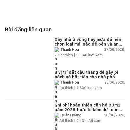
Bài đăng liên quan
Xây nhà ở vùng hay mưa đá nên
chọn loại mái nào để bền và an
toàn?
27/06/2026,
Thanh Hoa
2
lượt thích |
11.040
lượt xem
3 vị trí đặt cầu thang dễ gây bí
bách và bất tiện cho nhà phố
23/06/2026,
Thanh Hoa
5
lượt thích |
4.600
lượt xem
Chi phí hoàn thiện căn hộ 80m2
năm 2026 thực tế kèm dự toán
chi tiết từng hạng mục
20/06/2026,
Quân Hoàng
9
lượt thích |
9.401
lượt xem