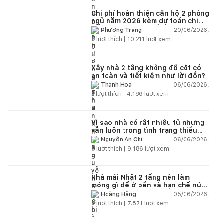
Chi phí hoàn thiện căn hộ 2 phòng
ngủ năm 2026 kèm dự toán chi
tiết và ví dụ thực tế
20/06/2026,
Phương Trang
5
lượt thích |
10.211
lượt xem
Xây nhà 2 tầng không đổ cột có
an toàn và tiết kiệm như lời đồn?
06/06/2026,
Thanh Hoa
2
lượt thích |
4.186
lượt xem
Vì sao nhà có rất nhiều tủ nhưng
vẫn luôn trong tình trạng thiếu
chỗ chứa đồ?
06/06/2026,
Nguyễn An Chi
5
lượt thích |
9.186
lượt xem
Nhà mái Nhật 2 tầng nên làm
móng gì để ở bền và hạn chế nứt
lún?
05/06/2026,
Hoàng Hằng
5
lượt thích |
7.871
lượt xem