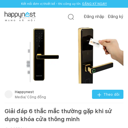
Kết nối đơn vị thiết kế - thi công uy tín.
ĐĂNG KÝ NGAY!
Đăng nhập
Đăng ký
M
Ạ
N
G
X
Ã
H
Ộ
I
Happynest
Theo dõi
Media/ Cộng đồng
Giải đáp 6 thắc mắc thường gặp khi sử
dụng khóa cửa thông minh