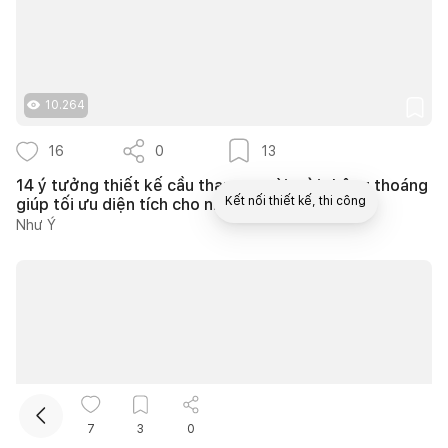
10.264
16
0
13
14 ý tưởng thiết kế cầu thang ngoài trời thông thoáng
Kết nối thiết kế, thi công
giúp tối ưu diện tích cho nhà phố nhỏ hẹp
Như Ý
Mua sắm hoàn thiện nhà
7
3
0
10.063