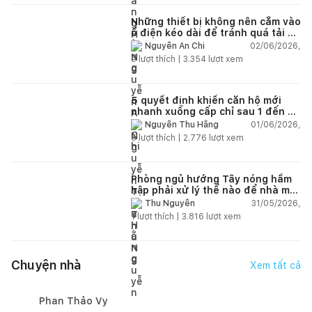
Những thiết bị không nên cắm vào
ổ điện kéo dài để tránh quá tải và
chập cháy trong nhà
02/06/2026,
Nguyễn An Chi
9
lượt thích |
3.354
lượt xem
5 quyết định khiến căn hộ mới
nhanh xuống cấp chỉ sau 1 đến 2
năm
01/06/2026,
Nguyễn Thu Hằng
5
lượt thích |
2.776
lượt xem
Phòng ngủ hướng Tây nóng hầm
hập phải xử lý thế nào để nhà mát
hơn?
31/05/2026,
Thu Nguyễn
1
lượt thích |
3.816
lượt xem
Chuyện nhà
Xem tất cả
Phan Thảo Vy