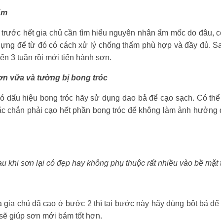
ấm
rước hết gia chủ cần tìm hiểu nguyên nhân ẩm mốc do đâu, có 
y dựng để từ đó có cách xử lý chống thấm phù hợp và đầy đủ. S
n 3 tuần rồi mới tiến hành sơn.
ơn vữa và tường bị bong tróc
dấu hiệu bong tróc hãy sử dụng dao bả để cạo sạch. Có thể 
ắc chắn phải cạo hết phần bong tróc để không làm ảnh hưởng 
u khi sơn lại có đẹp hay không phụ thuộc rất nhiều vào bề mặt
gia chủ đã cạo ở bước 2 thì tại bước này hãy dùng bột bả để 
 sẽ giúp sơn mới bám tốt hơn.