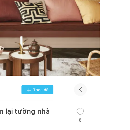
Theo dõi
n lại tường nhà
8