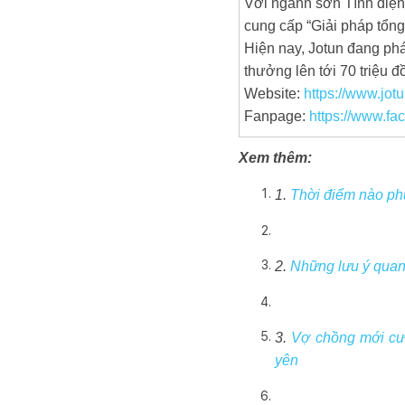
Với ngành sơn Tĩnh điện
cung cấp “Giải pháp tổng
Hiện nay, Jotun đang phát
thưởng lên tới 70 triệu đồ
Website:
https://www.jot
Fanpage:
https://www.fa
Xem thêm:
1.
Thời điểm nào phù
2.
Những lưu ý quan 
3.
Vợ chồng mới cướ
yên