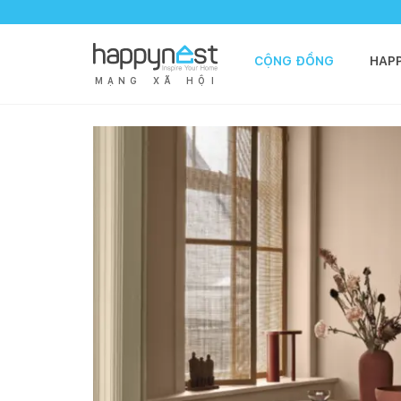
CỘNG ĐỒNG
HAP
M
Ạ
N
G
X
Ã
H
Ộ
I