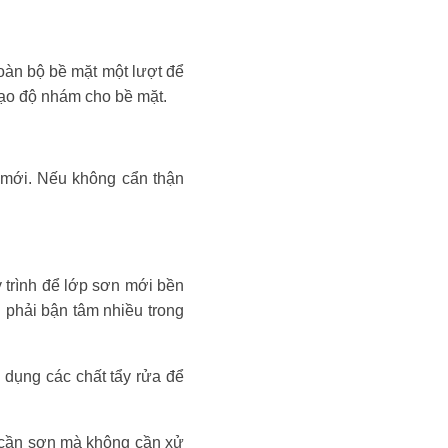
oàn bộ bề mặt một lượt để
tạo độ nhám cho bề mặt.
n mới. Nếu không cẩn thận
y trình để lớp sơn mới bền
 phải bận tâm nhiều trong
 dụng các chất tẩy rửa để
t cần sơn mà không cần xử