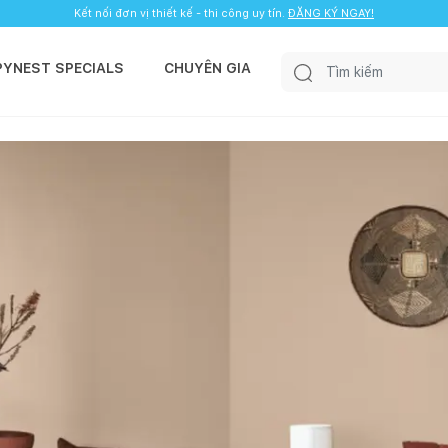
Kết nối đơn vị thiết kế - thi công uy tín.
ĐĂNG KÝ NGAY!
PYNEST SPECIALS
CHUYÊN GIA