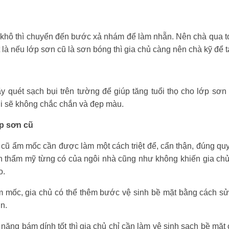
khô thì chuyển đến bước xả nhám để làm nhẵn. Nên chà qua t
 là nếu lớp sơn cũ là sơn bóng thì gia chủ càng nên chà kỹ để 
y quét sạch bụi trên tường để giúp tăng tuổi thọ cho lớp sơ
i sẽ không chắc chắn và đẹp màu.
ớp sơn cũ
 cũ ẩm mốc cần được làm một cách triệt để, cẩn thận, đúng qu
nh thẩm mỹ từng có của ngôi nhà cũng như không khiến gia chủ
o.
 mốc, gia chủ có thể thêm bước vệ sinh bề mặt bằng cách sử
n.
 năng bám dính tốt thì gia chủ chỉ cần làm vệ sinh sạch bề mặ