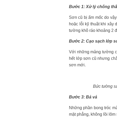
Bước 1: Xử lý chống th
Sơn cũ bị ẩm mốc do vậy t
hoặc lỗi kỹ thuật khi xâ
tường khô ráo khoảng 2 đế
Bước 2: Cạo sạch lớp s
Với những mảng tường có 
hết lớp sơn cũ nhưng ch
sơn mới.
Bức tường sa
Bước 3: Bả vá
Những phần bong tróc mà 
mặt phẳng, không lồi lõm