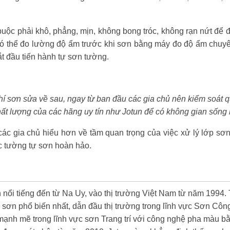
buộc phải khô, phẳng, mịn, không bong tróc, không rạn nứt để
ó thể đo lường độ ẩm trước khi sơn bằng máy đo độ ẩm chu
ắt đầu tiến hành tự sơn tường.
í sơn sửa về sau, ngay từ ban đầu các gia chủ nên kiểm soát qu
ất lượng của các hãng uy tín như Jotun để có không gian sống
các gia chủ hiểu hơn về tầm quan trọng của việc xử lý lớp sơn
c tường tự sơn hoàn hảo.
 nổi tiếng đến từ Na Uy, vào thị trường Việt Nam từ năm 1994.
u sơn phổ biến nhất, dẫn đầu thị trường trong lĩnh vực Sơn Cô
 mạnh mẽ trong lĩnh vực sơn Trang trí với công nghệ pha màu bằ