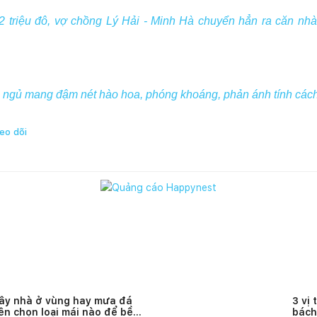
2 triệu đô, vợ chồng Lý Hải - Minh Hà chuyển hẳn ra căn nh
 ngủ mang đậm nét hào hoa, phóng khoáng, phản ánh tính cách
eo dõi
ây nhà ở vùng hay mưa đá
3 vị 
ên chọn loại mái nào để bền
bách