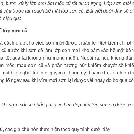
hà, bước xử lý lớp sơn ẩm mốc cũ rất quan trọng. Lớp sơn mới
uả của bước làm sạch bề mặt lớp sơn cũ. Bài viết dưới đây sẽ g
à hiệu quả.
để lớp sơn cũ
 là cách giúp cho việc sơn mới được thuận lợi, tiết kiệm chi ph
 cũ trước khi sơn sẽ làm lớp sơn mới khó bám vào bề mặt bê tô
mà kết quả lại không như mong muốn. Ngoài ra, nếu không đảm
ấm mốc, màu sơn cũ và phần tường nứt khiếm khuyết sẽ khi
mặt bị gồ ghề, lồi lõm, gây mất thẩm mỹ. Thậm chí, có nhiều 
ang lổ ngay sau khi vừa mới sơn lại được vài ngày do bỏ qua cô
khi sơn mới sẽ phẳng mịn và bền đẹp nếu lớp sơn cũ được xử 
cũ, các gia chủ nên thực hiện theo quy trình dưới đây: