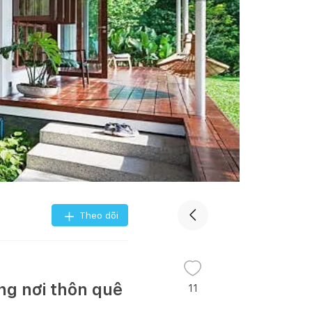
Theo dõi
ng nơi thôn quê
11