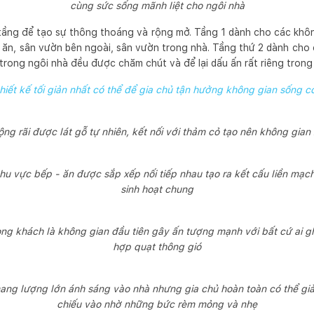
cùng sức sống mãnh liệt cho ngôi nhà
 tầng để tạo sự thông thoáng và rộng mở. Tầng 1 dành cho các khô
 ăn, sân vườn bên ngoài, sân vườn trong nhà. Tầng thứ 2 dành cho 
rong ngôi nhà đều được chăm chút và để lại dấu ấn rất riêng trong 
hiết kế tối giản nhất có thể để gia chủ tận hưởng không gian sống c
ng rãi được lát gỗ tự nhiên, kết nối với thảm cỏ tạo nên không gia
u vực bếp - ăn được sắp xếp nối tiếp nhau tạo ra kết cấu liền mạc
sinh hoạt chung
ng khách là không gian đầu tiên gây ấn tượng mạnh với bất cứ ai gh
hợp quạt thông gió
ang lượng lớn ánh sáng vào nhà nhưng gia chủ hoàn toàn có thể giảm
chiếu vào nhờ những bức rèm mỏng và nhẹ