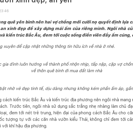
23:46
àng quê yên bình nên hai vợ chồng mới cưới nọ quyết định lựa
an xinh đẹp để xây dựng mái ấm của riêng mình. Ngôi nhà của
và kiến trúc Bắc Âu, đem tới cuộc sống điền viên đầy ấm cúng, c
 xuyên để cập nhật những thông tin hữu ích về nhà ở nhé.
c gia đình luôn hướng về thành phố nhộn nhịp, tấp nập, cặp vợ chồng
về thôn quê bình đi mua đất làm nhà
 bật nhờ vẻ đẹp tinh tế, dịu dàng nhưng không kém phần ấm áp, gần
ng cách kiến trúc Bắc Âu và kiến trúc địa phương nên ngôi nhà mang
ch. Trước tiên, ngôi nhà sử dụng sắc trắng nhẹ nhàng làm chủ đạ
loại, đem tới nét trẻ trung, hiện đại của phong cách Bắc Âu cho că
dốc tượng tự với các căn nhà vườn kiểu Thái, không chỉ đem tới c
i với khí hậu địa phương.