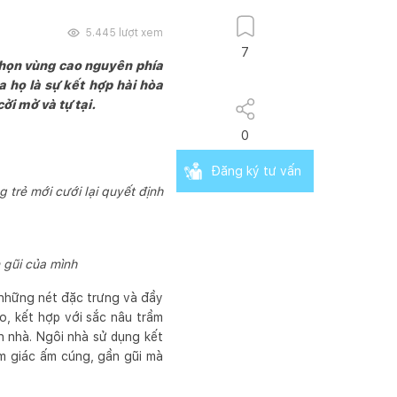
5.445
lượt xem
7
 chọn vùng cao nguyên phía
 họ là sự kết hợp hài hòa
ởi mở và tự tại.
0
Đăng ký tư vấn
 trẻ mới cưới lại quyết định
 gũi của mình
 những nét đặc trưng và đầy
o, kết hợp với sắc nâu trầm
n nhà. Ngôi nhà sử dụng kết
ảm giác ấm cúng, gần gũi mà