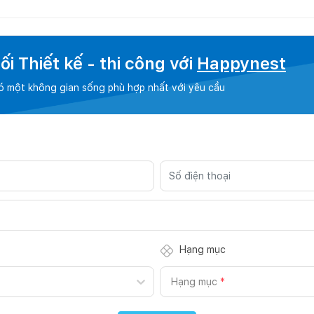
i Thiết kế - thi công với
Happynest
có một không gian sống phù hợp nhất với yêu cầu
Hạng mục
Hạng mục
*