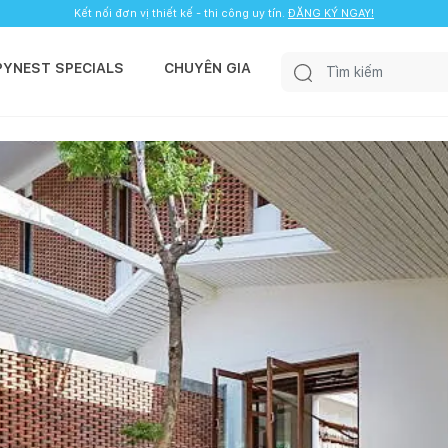
Kết nối đơn vị thiết kế - thi công uy tín.
ĐĂNG KÝ NGAY!
PYNEST SPECIALS
CHUYÊN GIA