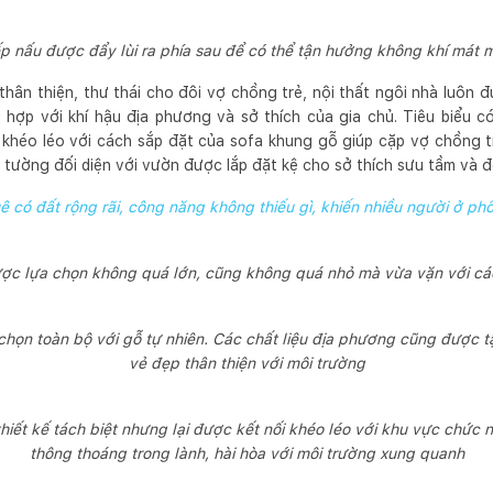
p nấu được đẩy lùi ra phía sau để có thể tận hưởng không khí mát 
hân thiện, thư thái cho đôi vợ chồng trẻ, nội thất ngôi nhà luôn đ
ù hợp với khí hậu địa phương và sở thích của gia chủ. Tiêu biểu c
khéo léo với cách sắp đặt của sofa khung gỗ giúp cặp vợ chồng trẻ
ệ tường đối diện với vườn được lắp đặt kệ cho sở thích sưu tầm và 
ê có đất rộng rãi, công năng không thiếu gì, khiến nhiều người ở ph
 được lựa chọn không quá lớn, cũng không quá nhỏ mà vừa vặn với cá
 chọn toàn bộ với gỗ tự nhiên. Các chất liệu địa phương cũng được 
vẻ đẹp thân thiện với môi trường
hiết kế tách biệt nhưng lại được kết nối khéo léo với khu vực chức n
thông thoáng trong lành, hài hòa với môi trường xung quanh