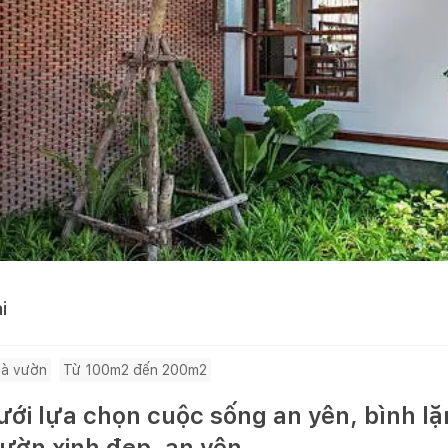
i
à vườn
Từ 100m2 đến 200m2
ới lựa chọn cuộc sống an yên, bình lặ
ườn xinh đẹp, an yên