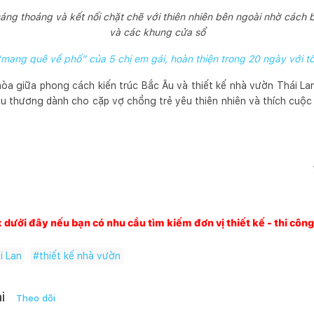
áng thoáng và kết nối chặt chẽ với thiên nhiên bên ngoài nhờ cách b
và các khung cửa sổ
mang quê về phố” của 5 chị em gái, hoàn thiện trong 20 ngày với tổ
 hòa giữa phong cách kiến trúc Bắc Âu và thiết kế nhà vườn Thái La
êu thương dành cho cặp vợ chồng trẻ yêu thiên nhiên và thích cuộc
x dưới đây nếu bạn có nhu cầu tìm kiếm đơn vị thiết kế - thi côn
i Lan
#
thiết kế nhà vườn
i
Theo dõi