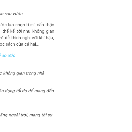
mẻ sau vườn
ược lựa chọn tỉ mỉ, cẩn thận
ó thể kể tới như không gian
 dễ thích nghi với khí hậu,
đọc sách của cả hai…
ố ao ước
c không gian trong nhà
tận dụng tối đa để mang đến
ăng ngoài trời, mang tới sự