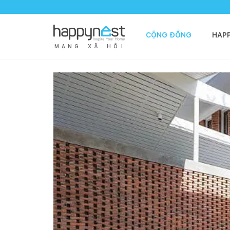
CỘNG ĐỒNG
HAP
M
Ạ
N
G
X
Ã
H
Ộ
I