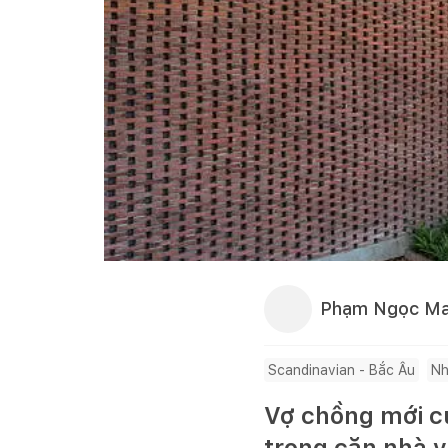
Phạm Ngọc Ma
Scandinavian - Bắc Âu
Nh
Vợ chồng mới cư
trong căn nhà v