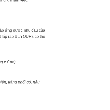
ung khi làm việc.
 đáp ứng được nhu cầu của
ất lắp ráp BEYOURs có thể
ng x Cao)
ên, trắng phối gỗ, nâu