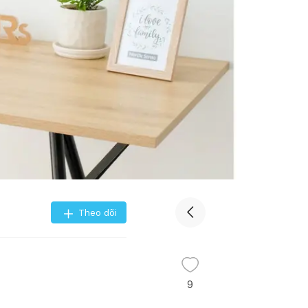
Theo dõi
9