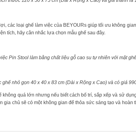
ch thước 120 x 50 x 75 cm (Dài x Rộng x Cao) và giá thành l
n lợi, các loại ghế làm việc của BEYOURs giúp tối ưu không gi
iện tích, hãy cân nhắc lựa chọn mẫu ghế sau đây.
iệc Pin Stool làm bằng chất liệu gỗ cao su tự nhiên với mặt g
c ghế nhỏ gọn 40 x 40 x 83 cm (Dài x Rộng x Cao) và có giá 9
ể không quá lớn nhưng nếu biết cách bố trí, sắp xếp và sử dụn
n gia chủ sẽ có một không gian để thỏa sức sáng tạo và hoàn th