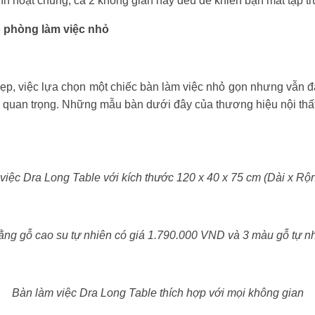
inh hoạt chung, cả 2 không gian này đều dễ khiến bạn mất tập tr
o phòng làm việc nhỏ
ẹp, việc lựa chọn một chiếc bàn làm việc nhỏ gọn nhưng vẫn
 quan trọng. Những mẫu bàn dưới đây của thương hiệu nội th
.
việc Dra Long Table với kích thước 120 x 40 x 75 cm (Dài x Rộ
g gỗ cao su tự nhiên có giá 1.790.000 VND và 3 màu gỗ tự nhi
Bàn làm việc Dra Long Table thích hợp với mọi không gian