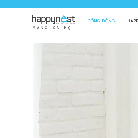
CỘNG ĐỒNG
HAP
M
Ạ
N
G
X
Ã
H
Ộ
I