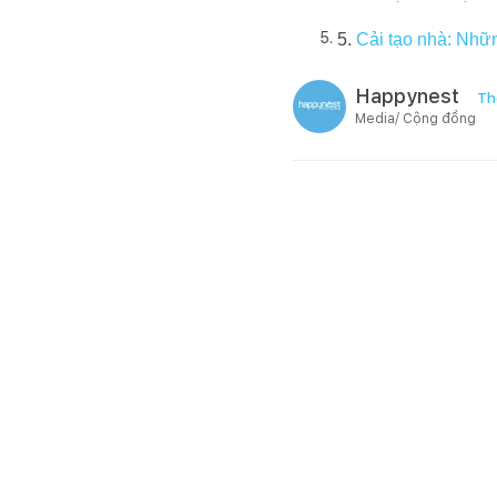
5.
Cải tạo nhà: Nhữn
Happynest
Th
Media/ Cộng đồng