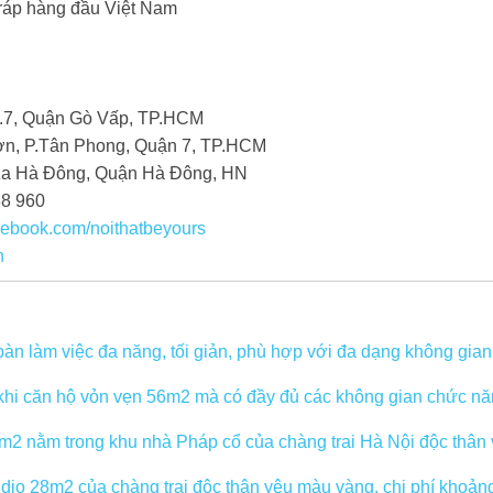
ráp hàng đầu Việt Nam
P.7, Quận Gò Vấp, TP.HCM
n, P.Tân Phong, Quận 7, TP.HCM
za Hà Đông, Quận Hà Đông, HN
88 960
cebook.com/noithatbeyours
n
n làm việc đa năng, tối giản, phù hợp với đa dạng không gian,
 khi căn hộ vỏn vẹn 56m2 mà có đầy đủ các không gian chức nă
m2 nằm trong khu nhà Pháp cổ của chàng trai Hà Nội độc thân v
udio 28m2 của chàng trai độc thân yêu màu vàng, chi phí khoản