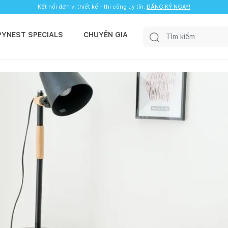
Kết nối đơn vị thiết kế - thi công uy tín.
ĐĂNG KÝ NGAY!
PYNEST SPECIALS
CHUYÊN GIA