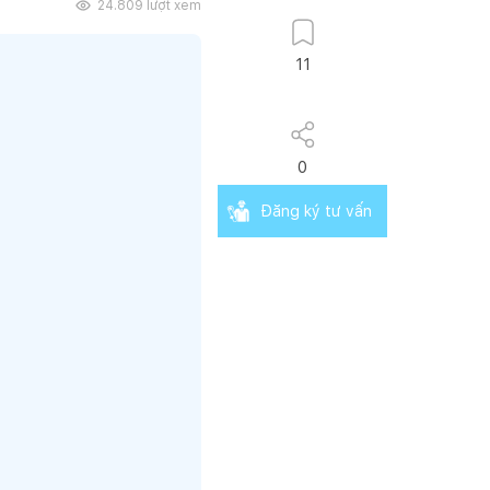
24.809
lượt xem
11
0
Đăng ký tư vấn