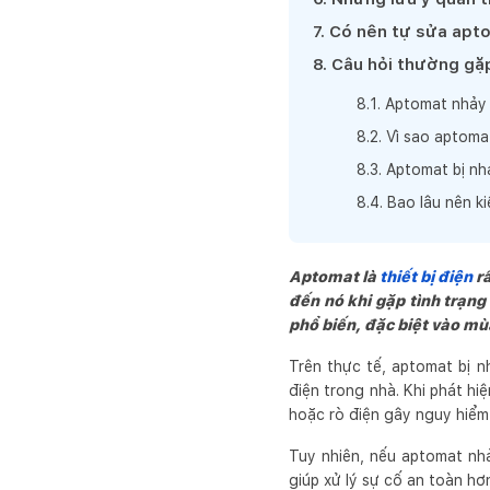
7
.
Có nên tự sửa apto
8
.
Câu hỏi thường gặ
8
.
1
.
Aptomat nhảy 
8
.
2
.
Vì sao aptom
8
.
3
.
Aptomat bị nh
8
.
4
.
Bao lâu nên k
Aptomat là
thiết bị điện
rấ
đến nó khi gặp tình trạng
phổ biến, đặc biệt vào mù
Trên thực tế, aptomat bị n
điện trong nhà. Khi phát h
hoặc rò điện gây nguy hiểm
Tuy nhiên, nếu aptomat nhả
giúp xử lý sự cố an toàn hơ