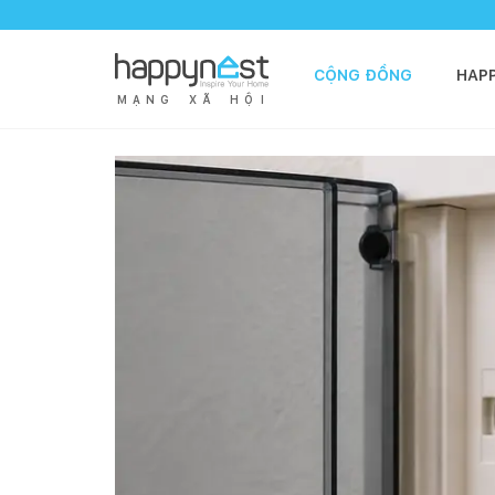
CỘNG ĐỒNG
HAP
M
Ạ
N
G
X
Ã
H
Ộ
I