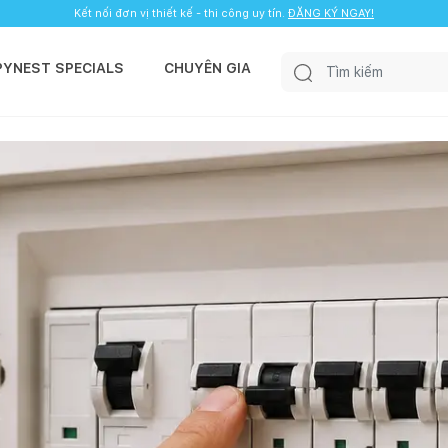
Kết nối đơn vị thiết kế - thi công uy tín.
ĐĂNG KÝ NGAY!
PYNEST SPECIALS
CHUYÊN GIA