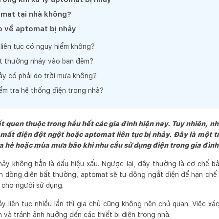
mat tại nhà không?
p về aptomat bị nhảy
liên tục có nguy hiểm không?
at thường nhảy vào ban đêm?
ảy có phải do trời mưa không?
iểm tra hệ thống điện trong nhà?
t quen thuộc trong hầu hết các gia đình hiện nay. Tuy nhiên, nh
 mất điện đột ngột hoặc aptomat liên tục bị nhảy. Đây là một 
a hè hoặc mùa mưa bão khi nhu cầu sử dụng điện trong gia đình
hảy không hẳn là dấu hiệu xấu. Ngược lại, đây thường là cơ chế 
iện dòng điện bất thường, aptomat sẽ tự động ngắt điện để hạn chế
 cho người sử dụng.
y liên tục nhiều lần thì gia chủ cũng không nên chủ quan. Việc x
n và tránh ảnh hưởng đến các thiết bị điện trong nhà.