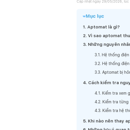
Cập nhật ngày
29/05/2026, lúc
Mục lục
1
.
Aptomat là gì?
2
.
Vì sao aptomat thư
3
.
Những nguyên nhân
3
.
1
.
Hệ thống điện 
3
.
2
.
Hệ thống điện 
3
.
3
.
Aptomat bị hỏn
4
.
Cách kiểm tra nguy
4
.
1
.
Kiểm tra xem g
4
.
2
.
Kiểm tra từng 
4
.
3
.
Kiểm tra hệ t
5
.
Khi nào nên thay 
6
.
Những lưu ý quan t