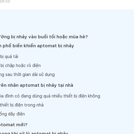
 08:50
ờng bị nhảy vào buổi tối hoặc mùa hè?
 phổ biến khiến aptomat bị nhảy
bị quá tải
bị chập hoặc rò điện
g sau thời gian dài sử dụng
ên nhân aptomat bị nhảy tại nhà
ia đình có đang dùng quá nhiều thiết bị điện không
thiết bị điện trong nhà
hống dây điện
aptomat mới?
rọng khi xử lý aptomat bị nhảy