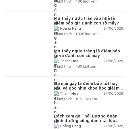
3
lượt thích |
488
lượt xem
Mơ thấy nước tràn vào nhà là
điềm báo gì? Đánh con số mấy?
27/06/2026,
Hoàng Hằng
3
lượt thích |
1.339
lượt xem
Mơ thấy ngựa trắng là điềm báo
gì và đánh con số mấy
27/06/2026,
Thanh Hoa
3
lượt thích |
483
lượt xem
Gà mái gáy là điềm báo tốt hay
xấu và góc nhìn khoa học giải mã
chi tiết
27/06/2026,
Thanh Hoa
3
lượt thích |
195
lượt xem
Cách xem gò Thái Dương đoán
định đường công danh tài lộc
theo nhân tướng học
27/06/2026,
Hoàng Hằng