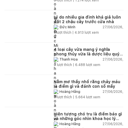
0
lượt thích |
1.214
lượt xem
Lý do nhiều gia đình khá giả luôn
đặt 2 chậu cây trước cửa nhà
27/06/2026,
Đức Minh
1
lượt thích |
4.913
lượt xem
4 loại cây vừa mang ý nghĩa
phong thủy vừa là dược liệu quý
nên trồng trong nhà
27/06/2026,
Thanh Hoa
0
lượt thích |
6.488
lượt xem
Nằm mơ thấy nhổ răng chảy máu
là điềm gì và đánh con số mấy
27/06/2026,
Hoàng Hằng
0
lượt thích |
5.664
lượt xem
Hiện tượng chó tru là điềm báo gì
và những góc nhìn khoa học lý
giải
27/06/2026,
Hoàng Hằng