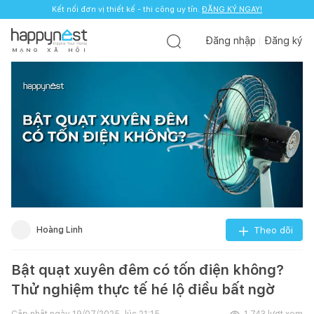
Kết nối đơn vị thiết kế - thi công uy tín.
ĐĂNG KÝ NGAY!
Đăng nhập
Đăng ký
M
Ạ
N
G
X
Ã
H
Ộ
I
Hoàng Linh
Theo dõi
Bật quạt xuyên đêm có tốn điện không?
Thử nghiệm thực tế hé lộ điều bất ngờ
Cập nhật ngày
19/07/2025, lúc 21:15
1.743
lượt xem