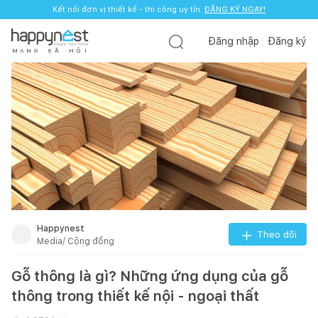
Kết nối đơn vị thiết kế - thi công uy tín.
ĐĂNG KÝ NGAY!
Đăng nhập
Đăng ký
M
Ạ
N
G
X
Ã
H
Ộ
I
Happynest
Theo dõi
Media/ Cộng đồng
Gỗ thông là gì? Những ứng dụng của gỗ
thông trong thiết kế nội - ngoại thất