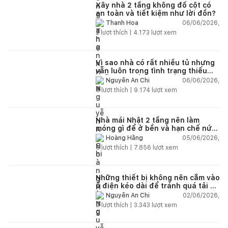
Xây nhà 2 tầng không đổ cột có
an toàn và tiết kiệm như lời đồn?
06/06/2026,
Thanh Hoa
2
lượt thích |
4.173
lượt xem
Vì sao nhà có rất nhiều tủ nhưng
vẫn luôn trong tình trạng thiếu
chỗ chứa đồ?
06/06/2026,
Nguyễn An Chi
5
lượt thích |
9.174
lượt xem
Nhà mái Nhật 2 tầng nên làm
móng gì để ở bền và hạn chế nứt
lún?
05/06/2026,
Hoàng Hằng
5
lượt thích |
7.856
lượt xem
Những thiết bị không nên cắm vào
ổ điện kéo dài để tránh quá tải và
chập cháy trong nhà
02/06/2026,
Nguyễn An Chi
9
lượt thích |
3.343
lượt xem