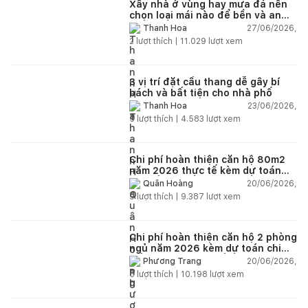
Xây nhà ở vùng hay mưa đá nên
chọn loại mái nào để bền và an
toàn?
27/06/2026,
Thanh Hoa
2
lượt thích |
11.029
lượt xem
3 vị trí đặt cầu thang dễ gây bí
bách và bất tiện cho nhà phố
23/06/2026,
Thanh Hoa
5
lượt thích |
4.583
lượt xem
Chi phí hoàn thiện căn hộ 80m2
năm 2026 thực tế kèm dự toán
chi tiết từng hạng mục
20/06/2026,
Quân Hoàng
9
lượt thích |
9.387
lượt xem
Chi phí hoàn thiện căn hộ 2 phòng
ngủ năm 2026 kèm dự toán chi
tiết và ví dụ thực tế
20/06/2026,
Phương Trang
5
lượt thích |
10.198
lượt xem