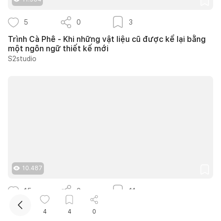
5
0
3
Trình Cà Phê - Khi những vật liệu cũ được kể lại bằng
một ngôn ngữ thiết kế mới
S2studio
Kết nối thiết kế, thi công
Mua sắm hoàn thiện nhà
10.487
15
0
11
20 ý tưởng thiết kế cửa sổ giếng trời giúp phòng ngủ
4
4
0
cuối nhà luôn thông thoáng