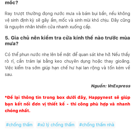
mốc?
Ray trượt thường đọng nước mưa và bám bụi bẩn, nếu không
vệ sinh định kỳ sẽ gây ẩm, mốc và sinh mùi khó chịu. Đây cũng
là nguyên nhân khiến cửa nhanh xuống cấp.
5. Gia chủ nên kiểm tra cửa kính thế nào trước mùa
mưa?
Có thể phun nước nhẹ lên bề mặt để quan sát khe hở. Nếu thấy
rò rỉ, cần trám lại bằng keo chuyên dụng hoặc thay gioăng.
Việc kiểm tra sớm giúp hạn chế hư hại lan rộng và tốn kém về
sau.
Nguồn: VnExpress
*Để lại thông tin trong box dưới đây,
Happynest
sẽ giúp
bạn kết nối đơn vị thiết kế - thi công phù hợp và nhanh
chóng nhất.
#
chống thấm
#
xử lý chống thấm
#
chống thấm nhà