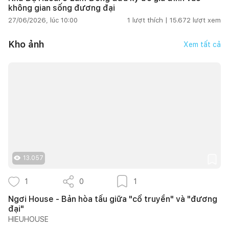
không gian sống đương đại
27/06/2026, lúc 10:00
1
lượt thích |
15.672
lượt xem
Kho ảnh
Xem tất cả
13.057
1
0
1
Ngơi House - Bản hòa tấu giữa "cổ truyền" và "đương
đại"
HIEUHOUSE