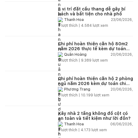
3 vị trí đặt cầu thang dễ gây bí
bách và bất tiện cho nhà phố
23/06/2026,
Thanh Hoa
5
lượt thích |
4.584
lượt xem
Chi phí hoàn thiện căn hộ 80m2
năm 2026 thực tế kèm dự toán
chi tiết từng hạng mục
20/06/2026,
Quân Hoàng
9
lượt thích |
9.389
lượt xem
Chi phí hoàn thiện căn hộ 2 phòng
ngủ năm 2026 kèm dự toán chi
tiết và ví dụ thực tế
20/06/2026,
Phương Trang
5
lượt thích |
10.199
lượt xem
Xây nhà 2 tầng không đổ cột có
an toàn và tiết kiệm như lời đồn?
06/06/2026,
Thanh Hoa
2
lượt thích |
4.173
lượt xem