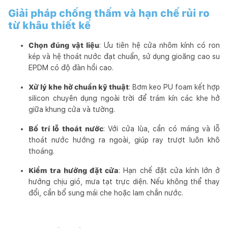
Giải pháp chống thấm và hạn chế rủi ro
từ khâu thiết kế
Chọn đúng vật liệu
: Ưu tiên hệ cửa nhôm kính có ron
kép và hệ thoát nước đạt chuẩn, sử dụng gioăng cao su
EPDM có độ đàn hồi cao.
Xử lý khe hở chuẩn kỹ thuật
: Bơm keo PU foam kết hợp
silicon chuyên dụng ngoài trời để trám kín các khe hở
giữa khung cửa và tường.
Bố trí lỗ thoát nước
: Với cửa lùa, cần có máng và lỗ
thoát nước hướng ra ngoài, giúp ray trượt luôn khô
thoáng.
Kiểm tra hướng đặt cửa
: Hạn chế đặt cửa kính lớn ở
hướng chịu gió, mưa tạt trực diện. Nếu không thể thay
đổi, cần bổ sung mái che hoặc lam chắn nước.