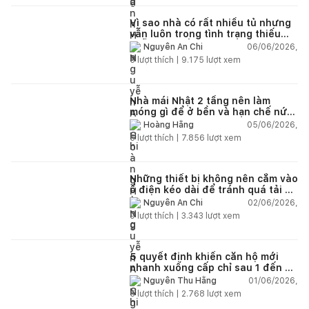
Vì sao nhà có rất nhiều tủ nhưng
vẫn luôn trong tình trạng thiếu
chỗ chứa đồ?
06/06/2026,
Nguyễn An Chi
5
lượt thích |
9.175
lượt xem
Nhà mái Nhật 2 tầng nên làm
móng gì để ở bền và hạn chế nứt
lún?
05/06/2026,
Hoàng Hằng
5
lượt thích |
7.856
lượt xem
Những thiết bị không nên cắm vào
ổ điện kéo dài để tránh quá tải và
chập cháy trong nhà
02/06/2026,
Nguyễn An Chi
9
lượt thích |
3.343
lượt xem
5 quyết định khiến căn hộ mới
nhanh xuống cấp chỉ sau 1 đến 2
năm
01/06/2026,
Nguyễn Thu Hằng
5
lượt thích |
2.768
lượt xem