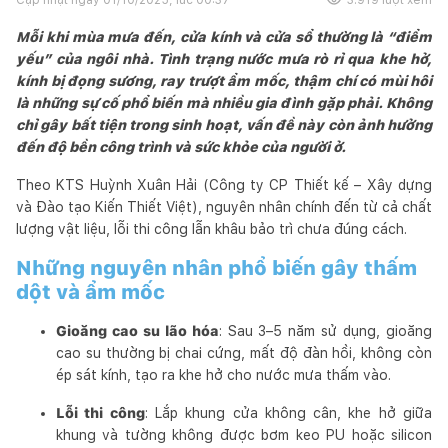
Mỗi khi mùa mưa đến, cửa kính và cửa sổ thường là “điểm
yếu” của ngôi nhà. Tình trạng nước mưa rò rỉ qua khe hở,
kính bị đọng sương, ray trượt ẩm mốc, thậm chí có mùi hôi
là những sự cố phổ biến mà nhiều gia đình gặp phải. Không
chỉ gây bất tiện trong sinh hoạt, vấn đề này còn ảnh hưởng
đến độ bền công trình và sức khỏe của người ở.
Theo KTS Huỳnh Xuân Hải (Công ty CP Thiết kế – Xây dựng
và Đào tạo Kiến Thiết Việt), nguyên nhân chính đến từ cả chất
lượng vật liệu, lỗi thi công lẫn khâu bảo trì chưa đúng cách.
Những nguyên nhân phổ biến gây thấm
dột và ẩm mốc
Gioăng cao su lão hóa
: Sau 3–5 năm sử dụng, gioăng
cao su thường bị chai cứng, mất độ đàn hồi, không còn
ép sát kính, tạo ra khe hở cho nước mưa thấm vào.
Lỗi thi công
: Lắp khung cửa không cân, khe hở giữa
khung và tường không được bơm keo PU hoặc silicon