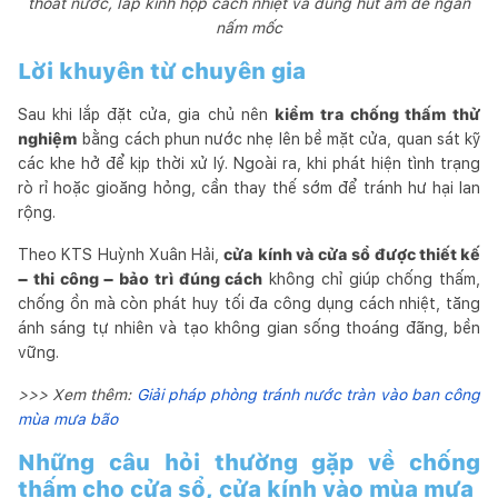
thoát nước, lắp kính hộp cách nhiệt và dùng hút ẩm để ngăn
nấm mốc
Lời khuyên từ chuyên gia
Sau khi lắp đặt cửa, gia chủ nên
kiểm tra chống thấm thử
nghiệm
bằng cách phun nước nhẹ lên bề mặt cửa, quan sát kỹ
các khe hở để kịp thời xử lý. Ngoài ra, khi phát hiện tình trạng
rò rỉ hoặc gioăng hỏng, cần thay thế sớm để tránh hư hại lan
rộng.
Theo KTS Huỳnh Xuân Hải,
cửa kính và cửa sổ được thiết kế
– thi công – bảo trì đúng cách
không chỉ giúp chống thấm,
chống ồn mà còn phát huy tối đa công dụng cách nhiệt, tăng
ánh sáng tự nhiên và tạo không gian sống thoáng đãng, bền
vững.
>>> Xem thêm:
Giải pháp phòng tránh nước tràn vào ban công
mùa mưa bão
Những câu hỏi thường gặp về chống
thấm cho cửa sổ, cửa kính vào mùa mưa