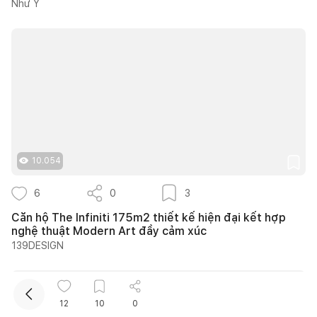
Như Ý
Kết nối thiết kế, thi công
10.054
Mua sắm hoàn thiện nhà
6
0
3
Căn hộ The Infiniti 175m2 thiết kế hiện đại kết hợp
nghệ thuật Modern Art đầy cảm xúc
139DESIGN
12
10
0