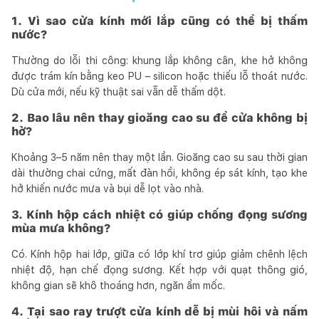
1. Vì sao cửa kính mới lắp cũng có thể bị thấm
nước?
Thường do lỗi thi công: khung lắp không cân, khe hở không
được trám kín bằng keo PU – silicon hoặc thiếu lỗ thoát nước.
Dù cửa mới, nếu kỹ thuật sai vẫn dễ thấm dột.
2. Bao lâu nên thay gioăng cao su để cửa không bị
hở?
Khoảng 3–5 năm nên thay một lần. Gioăng cao su sau thời gian
dài thường chai cứng, mất đàn hồi, không ép sát kính, tạo khe
hở khiến nước mưa và bụi dễ lọt vào nhà.
3. Kính hộp cách nhiệt có giúp chống đọng sương
mùa mưa không?
Có. Kính hộp hai lớp, giữa có lớp khí trơ giúp giảm chênh lệch
nhiệt độ, hạn chế đọng sương. Kết hợp với quạt thông gió,
không gian sẽ khô thoáng hơn, ngăn ẩm mốc.
4. Tại sao ray trượt cửa kính dễ bị mùi hôi và nấm